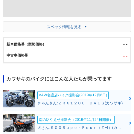
スペック情報を見る
- -
新車価格帯（実勢価格）
中古車価格帯
- -
カワサキのバイクにはこんな人たちが乗ってます
A&W名護店バイク撮影会(2019年12月8日)
きゃんさん:ＺＲＸ１２００ ＤＡＥＧ(カワサキ)
南の駅やえせ撮影会（2019年11月24日開催）
犬さん:９００ＳｕｐｅｒＦｏｕｒ（Ｚ−I）(カワサキ)