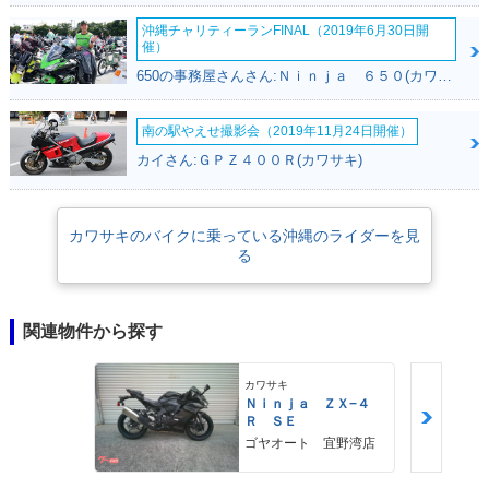
沖縄チャリティーランFINAL（2019年6月30日開
催）
650の事務屋さんさん:Ｎｉｎｊａ ６５０(カワサキ)
南の駅やえせ撮影会（2019年11月24日開催）
カイさん:ＧＰＺ４００Ｒ(カワサキ)
カワサキのバイクに乗っている沖縄のライダーを見
る
関連物件から探す
カワサキ
Ｎｉｎｊａ ＺＸ−４
Ｒ ＳＥ
ゴヤオート 宜野湾店