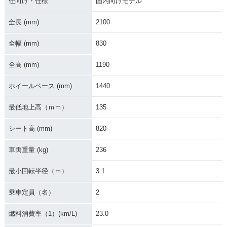
仕向け・仕様
国内向けモデル
全長 (mm)
2100
全幅 (mm)
830
全高 (mm)
1190
ホイールベース (mm)
1440
最低地上高（ｍｍ）
135
シート高 (mm)
820
車両重量 (kg)
236
最小回転半径（ｍ）
3.1
乗車定員（名）
2
燃料消費率（1）(km/L)
23.0