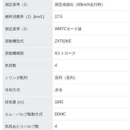
測定基準（1）
国交省届出（60km/h走行時）
燃料消費率（2）(km/L)
17.5
測定基準（2）
WMTCモード値
原動機型式
ZXT02KE
原動機種類
4ストローク
気筒数
4
シリンダ配列
並列（直列）
冷却方式
水冷
排気量 (cc)
1043
カム・バルブ駆動方式
DOHC
気筒あたりバルブ数
4