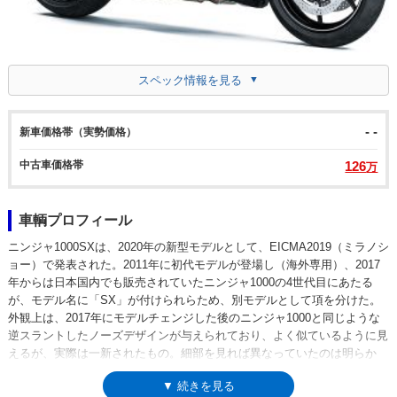
スペック情報を見る
- -
新車価格帯（実勢価格）
中古車価格帯
126
万
車輌プロフィール
ニンジャ1000SXは、2020年の新型モデルとして、EICMA2019（ミラノシ
ョー）で発表された。2011年に初代モデルが登場し（海外専用）、2017
年からは日本国内でも販売されていたニンジャ1000の4世代目にあたる
が、モデル名に「SX」が付けられらため、別モデルとして項を分けた。
外観上は、2017年にモデルチェンジした後のニンジャ1000と同じような
逆スラントしたノーズデザインが与えられており、よく似ているように見
えるが、実際は一新されたもの。細部を見れば異なっていたのは明らか
で、ニンジャ1000では一貫して左右出しだったマフラーは、コンベンシ
▼ 続きを見る
ョナルな右側1本スタイルに変更されてもいた。搭載するエンジンは、ニ