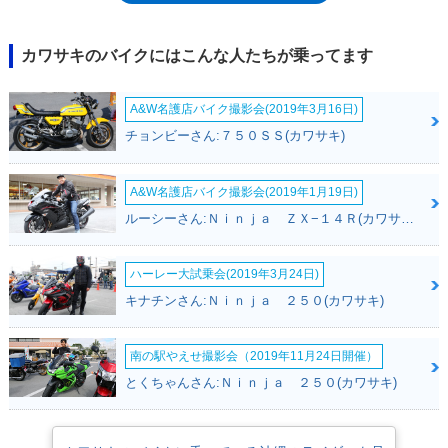
ンジャ1000から引き続き、1,043ccの水冷直列4気筒だったが、ニンジャ
1000SXでは、1番と4番の吸気ファンネル（4気筒のうちの両端2気筒）
が、2番と3番よりも45ミリ短くなるなどの変更があった（環境規制への
カワサキのバイクにはこんな人たちが乗ってます
対応）。他に、シートの形状が、よりツアラー向きに変更されるととも
に、工具なしで高さ調整可能なウインドスクリーンやクルーズコントロー
A&W名護店バイク撮影会(2019年3月16日)
ル、クラッチレバー操作のいらないクイックシフターなども装備されて、
ロングツアラーとしての性格が、これまで以上に明確になっていた。灯火
チョンビーさん:７５０ＳＳ(カワサキ)
類は全てLED化され、メーターは4.3インチTFTカラー液晶。OEMタイヤ
はブリヂストンのバトラックス・ハイパースポーツS22を採用した。日本
市場では、2020年4月に発売された。その後、2022年7月発売の2023年モ
A&W名護店バイク撮影会(2019年1月19日)
デルで、日本国内の令和2年排出ガス規制に適合し、型式の排ガス記号に
ルーシーさん:Ｎｉｎｊａ ＺＸ−１４Ｒ(カワサキ)
変更はあったが、車体の機能や性能に変更はなかった。※2025年には、
発展的な後継モデルとしてニンジャ1100SXが国内発売された（別項）
ハーレー大試乗会(2019年3月24日)
キナチンさん:Ｎｉｎｊａ ２５０(カワサキ)
南の駅やえせ撮影会（2019年11月24日開催）
とくちゃんさん:Ｎｉｎｊａ ２５０(カワサキ)