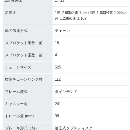
2次減速比
2.733
変速比
1速 2.600/2速 1.950/3速 1.600/4速 1.388/5
速 1.238/6速 1.107
動力伝達方式
チェーン
スプロケット歯数・前
15
スプロケット歯数・後
41
チェーンサイズ
525
標準チェーンリンク数
112
フレーム型式
ダイヤモンド
キャスター角
24°
トレール量 (mm)
98
ブレーキ形式（前）
油圧式ダブルディスク