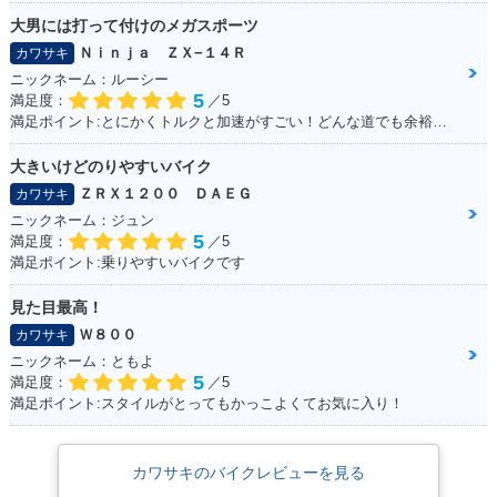
大男には打って付けのメガスポーツ
Ｎｉｎｊａ ＺＸ−１４Ｒ
カワサキ
ニックネーム：ルーシー
5
満足度：
／5
満足ポイント:とにかくトルクと加速がすごい！どんな道でも余裕で対応。 身長が180cm以上の私にはこのサイズが一番しっくりきます。 デザインも迫力があって文句なしのバイク！これからカスタマイズしていきたいです。
大きいけどのりやすいバイク
ＺＲＸ１２００ ＤＡＥＧ
カワサキ
ニックネーム：ジュン
5
満足度：
／5
満足ポイント:乗りやすいバイクです
見た目最高！
Ｗ８００
カワサキ
ニックネーム：ともよ
5
満足度：
／5
満足ポイント:スタイルがとってもかっこよくてお気に入り！
カワサキのバイクレビューを見る