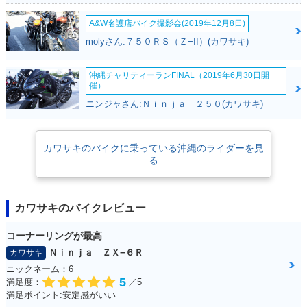
A&W名護店バイク撮影会(2019年12月8日)
molyさん:７５０ＲＳ（Ｚ−II）(カワサキ)
沖縄チャリティーランFINAL（2019年6月30日開
催）
ニンジャさん:Ｎｉｎｊａ ２５０(カワサキ)
カワサキのバイクに乗っている沖縄のライダーを見
る
カワサキのバイクレビュー
コーナーリングが最高
Ｎｉｎｊａ ＺＸ−６Ｒ
カワサキ
ニックネーム：6
5
満足度：
／5
満足ポイント:安定感がいい