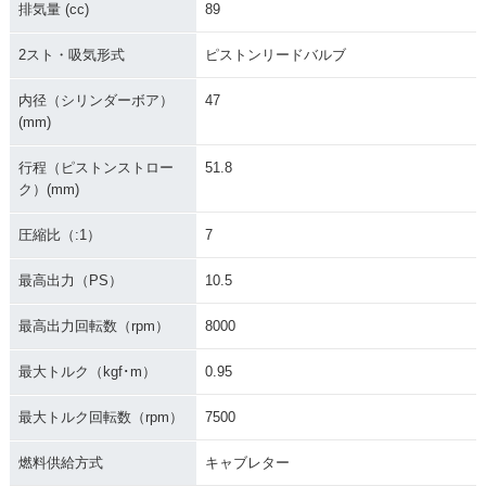
排気量 (cc)
89
2スト・吸気形式
ピストンリードバルブ
内径（シリンダーボア）
47
(mm)
行程（ピストンストロー
51.8
ク）(mm)
圧縮比（:1）
7
最高出力（PS）
10.5
最高出力回転数（rpm）
8000
最大トルク（kgf･m）
0.95
最大トルク回転数（rpm）
7500
燃料供給方式
キャブレター