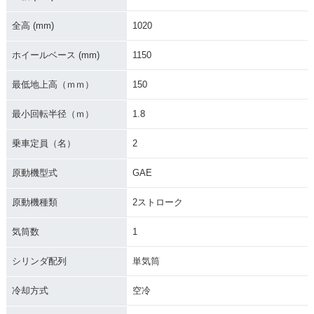
全高 (mm)
1020
ホイールベース (mm)
1150
最低地上高（ｍｍ）
150
最小回転半径（ｍ）
1.8
乗車定員（名）
2
原動機型式
GAE
原動機種類
2ストローク
気筒数
1
シリンダ配列
単気筒
冷却方式
空冷