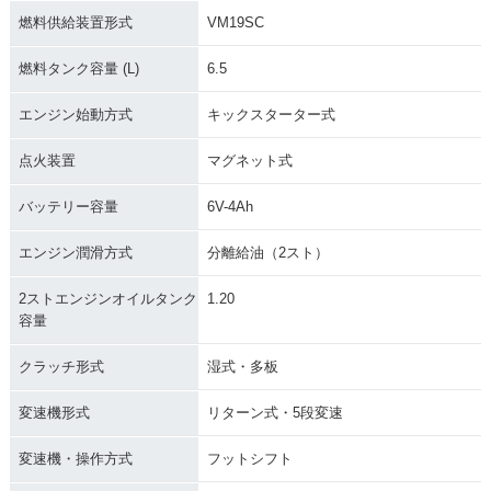
燃料供給装置形式
VM19SC
燃料タンク容量 (L)
6.5
エンジン始動方式
キックスターター式
点火装置
マグネット式
バッテリー容量
6V-4Ah
エンジン潤滑方式
分離給油（2スト）
2ストエンジンオイルタンク
1.20
容量
クラッチ形式
湿式・多板
変速機形式
リターン式・5段変速
変速機・操作方式
フットシフト