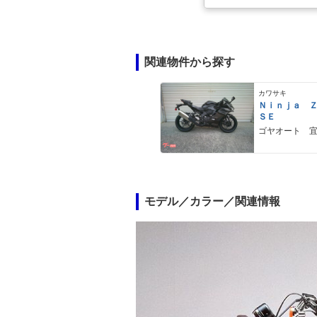
関連物件から探す
カワサキ
Ｎｉｎｊａ 
ＳＥ
ゴヤオート 
モデル／カラー／関連情報