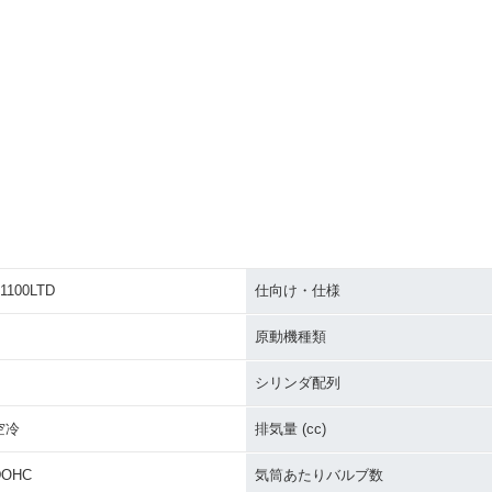
1100LTD
仕向け・仕様
原動機種類
シリンダ配列
空冷
排気量 (cc)
DOHC
気筒あたりバルブ数