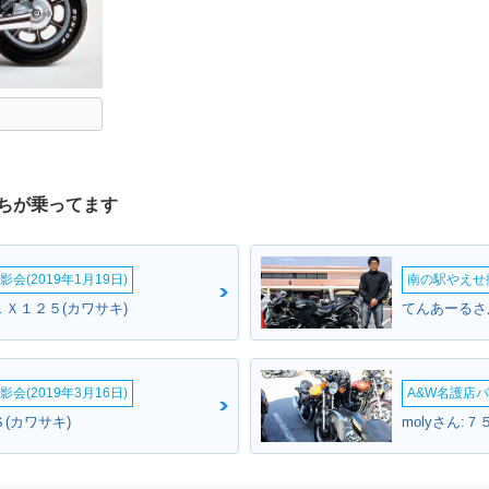
ちが乗ってます
会(2019年1月19日)
南の駅やえせ撮
ＬＸ１２５(カワサキ)
てんあーるさん
会(2019年3月16日)
A&W名護店バ
(カワサキ)
molyさん:７