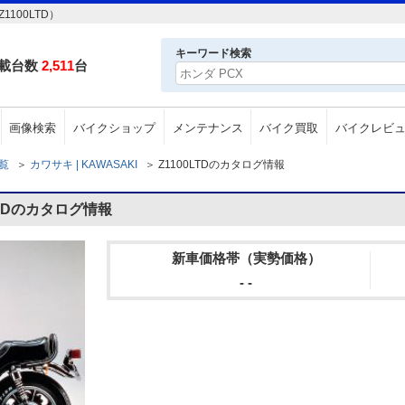
100LTD）
キーワード検索
載台数
2,511
台
画像検索
バイクショップ
メンテナンス
バイク買取
バイクレビ
一覧
＞
カワサキ | KAWASAKI
＞
Z1100LTDのカタログ情報
LTDのカタログ情報
新車価格帯（実勢価格）
- -