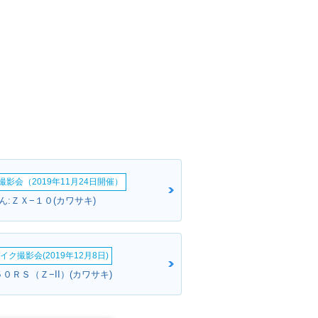
影会（2019年11月24日開催）
:ＺＸ−１０(カワサキ)
イク撮影会(2019年12月8日)
５０ＲＳ（Ｚ−II）(カワサキ)