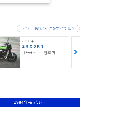
カワサキのバイクをすべて見る
カワサキ
カワサキ
Ｚ９００ＲＳ
Ｎｉｎｊａ 
ゴヤオート 那覇店
バイク王 那
1984年モデル