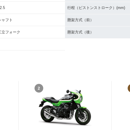
2.5
行程（ピストンストローク）(mm)
シャフト
懸架方式（前）
正立フォーク
懸架方式（後）
2