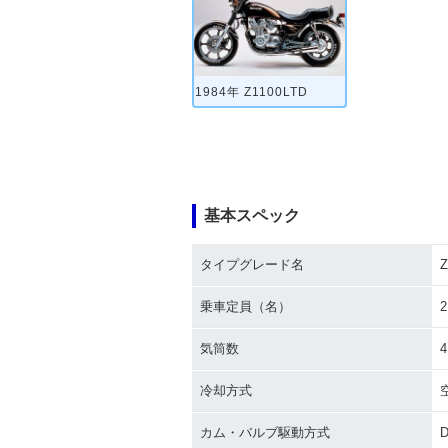
1984年 Z1100LTD
基本スペック
タイプグレード名
Z
乗車定員（名）
2
気筒数
4
冷却方式
カム・バルブ駆動方式