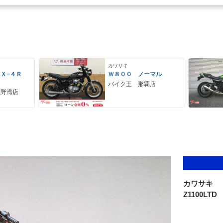
カワサキ
ＺＸ−４Ｒ
Ｗ８００ ノーマル
バイク王 那覇店
宜野湾店
カワサキ
Z1100LTD