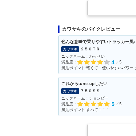
カワサキのバイクレビュー
色んな意味で乗りやすいトラッカー風
２５０ＴＲ
カワサキ
ニックネーム：わっせい
4
満足度：
／5
これからtune‐upしたい
７５０ＳＳ
カワサキ
ニックネーム：チョンビー
5
満足度：
／5
満足ポイント:すべて！！！