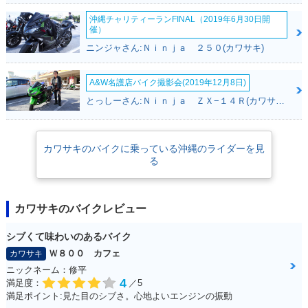
沖縄チャリティーランFINAL（2019年6月30日開
催）
ニンジャさん:Ｎｉｎｊａ ２５０(カワサキ)
A&W名護店バイク撮影会(2019年12月8日)
とっしーさん:Ｎｉｎｊａ ＺＸ−１４Ｒ(カワサキ)
カワサキのバイクに乗っている沖縄のライダーを見
る
カワサキのバイクレビュー
シブくて味わいのあるバイク
Ｗ８００ カフェ
カワサキ
ニックネーム：修平
4
満足度：
／5
満足ポイント:見た目のシブさ。心地よいエンジンの振動