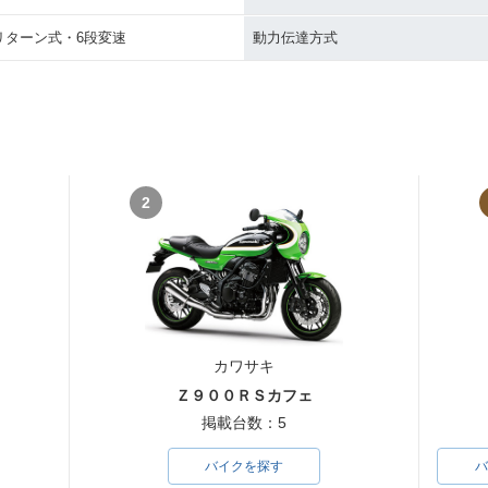
リターン式・6段変速
動力伝達方式
2
カワサキ
Ｚ９００ＲＳカフェ
掲載台数：5
バイクを探す
バ