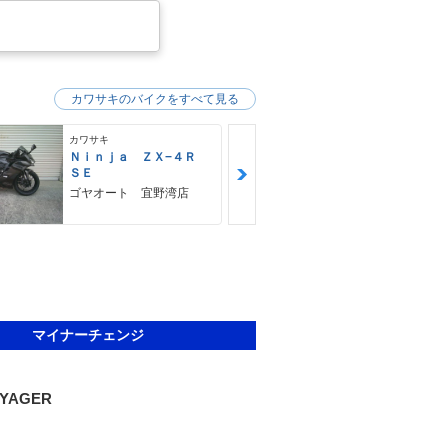
カワサキのバイクをすべて見る
カワサキ
カワサキ
Ｎｉｎｊａ ＺＸ−４Ｒ
Ｚ９００ＲＳ
ＳＥ
カワサキ プ
ゴヤオート 宜野湾店
マイナーチェンジ
OYAGER