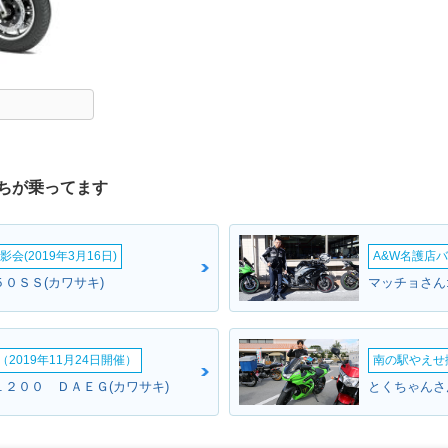
ちが乗ってます
会(2019年3月16日)
A&W名護店バ
０ＳＳ(カワサキ)
マッチョさん
2019年11月24日開催）
南の駅やえせ撮
１２００ ＤＡＥＧ(カワサキ)
とくちゃんさ