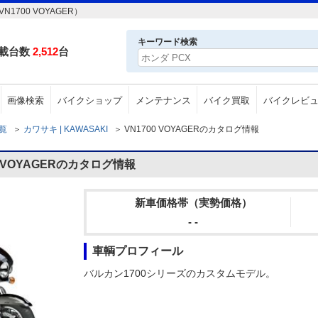
1700 VOYAGER）
キーワード検索
載台数
2,512
台
画像検索
バイクショップ
メンテナンス
バイク買取
バイクレビ
一覧
＞
カワサキ | KAWASAKI
＞
VN1700 VOYAGERのカタログ情報
0 VOYAGERのカタログ情報
新車価格帯（実勢価格）
- -
車輌プロフィール
バルカン1700シリーズのカスタムモデル。