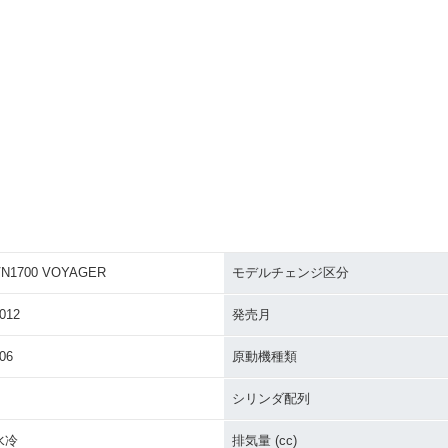
VN1700 VOYAGER
モデルチェンジ区分
012
発売月
06
原動機種類
シリンダ配列
水冷
排気量 (cc)