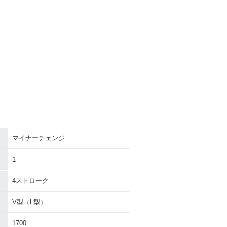
マイナーチェンジ
1
4ストローク
V型（L型）
1700