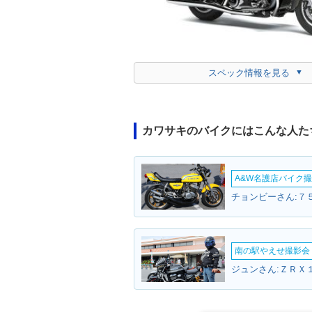
スペック情報を見る
カワサキのバイクにはこんな人た
A&W名護店バイク撮影
チョンビーさん:７５
南の駅やえせ撮影会（
ジュンさん:ＺＲＸ