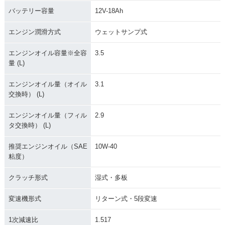
バッテリー容量
12V-18Ah
エンジン潤滑方式
ウェットサンプ式
エンジンオイル容量※全容
3.5
量 (L)
エンジンオイル量（オイル
3.1
交換時） (L)
エンジンオイル量（フィル
2.9
タ交換時） (L)
推奨エンジンオイル（SAE
10W-40
粘度）
クラッチ形式
湿式・多板
変速機形式
リターン式・5段変速
1次減速比
1.517