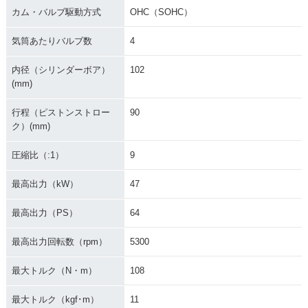
カム・バルブ駆動方式
OHC（SOHC）
気筒あたりバルブ数
4
内径（シリンダーボア）
102
(mm)
行程（ピストンストロー
90
ク）(mm)
圧縮比（:1）
9
最高出力（kW）
47
最高出力（PS）
64
最高出力回転数（rpm）
5300
最大トルク（N・m）
108
最大トルク（kgf･m）
11