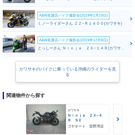
A&W名護店バイク撮影会(2019年1月19日)
くノ一ライダーさん:ＺＺ−Ｒ１４００(カワサキ)
A&W名護店バイク撮影会(2019年12月8日)
とっしーさん:Ｎｉｎｊａ ＺＸ−１４Ｒ(カワサキ)
カワサキのバイクに乗っている沖縄のライダーを見
る
関連物件から探す
カワサキ
Ｎｉｎｊａ ＺＸ−４
Ｒ ＳＥ
ゴヤオート 宜野湾店