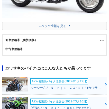
スペック情報を見る
- -
新車価格帯（実勢価格）
中古車価格帯
- -
カワサキのバイクにはこんな人たちが乗ってます
A&W名護店バイク撮影会(2019年1月19日)
ルーシーさん:Ｎｉｎｊａ ＺＸ−１４Ｒ(カワサキ)
A&W名護店バイク撮影会(2019年3月16日)
DENさん:Ｎｉｎｊａ １０００(カワサキ)