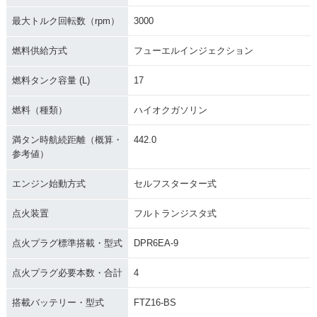
最大トルク回転数（rpm）
3000
燃料供給方式
フューエルインジェクション
燃料タンク容量 (L)
17
燃料（種類）
ハイオクガソリン
満タン時航続距離（概算・
442.0
参考値）
エンジン始動方式
セルフスターター式
点火装置
フルトランジスタ式
点火プラグ標準搭載・型式
DPR6EA-9
点火プラグ必要本数・合計
4
搭載バッテリー・型式
FTZ16-BS