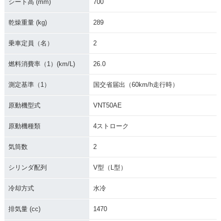
シート高 (mm)
700
乾燥重量 (kg)
289
乗車定員（名）
2
燃料消費率（1）(km/L)
26.0
測定基準（1）
国交省届出（60km/h走行時）
原動機型式
VNT50AE
原動機種類
4ストローク
気筒数
2
シリンダ配列
V型（L型）
冷却方式
水冷
排気量 (cc)
1470