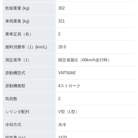
乾燥重量 (kg)
302
車両重量 (kg)
321
乗車定員（名）
2
燃料消費率（1）(km/L)
28.0
測定基準（1）
国交省届出（60km/h走行時）
原動機型式
VNT50AE
原動機種類
4ストローク
気筒数
2
シリンダ配列
V型（L型）
冷却方式
水冷
排気量 (cc)
1470