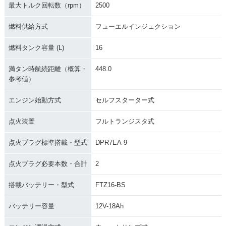
最大トルク回転数（rpm）
2500
燃料供給方式
フューエルインジェクション
燃料タンク容量 (L)
16
満タン時航続距離（概算・
448.0
参考値）
エンジン始動方式
セルフスターター式
点火装置
フルトランジスタ式
点火プラグ標準搭載・型式
DPR7EA-9
点火プラグ必要本数・合計
2
搭載バッテリー・型式
FTZ16-BS
バッテリー容量
12V-18Ah