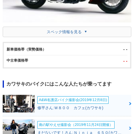
スペック情報を見る
- -
新車価格帯（実勢価格）
中古車価格帯
- -
カワサキのバイクにはこんな人たちが乗ってます
A&W名護店バイク撮影会(2019年12月8日)
修平さん:Ｗ８００ カフェ(カワサキ)
南の駅やえせ撮影会（2019年11月24日開催）
まだないです！さん:Ｎｉｎｊａ ６５０(カワサキ)