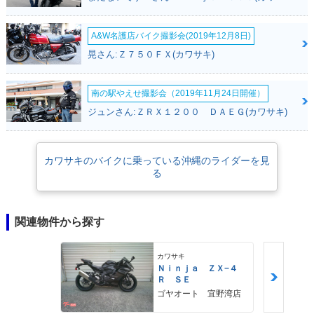
A&W名護店バイク撮影会(2019年12月8日)
晃さん:Ｚ７５０ＦＸ(カワサキ)
南の駅やえせ撮影会（2019年11月24日開催）
ジュンさん:ＺＲＸ１２００ ＤＡＥＧ(カワサキ)
カワサキのバイクに乗っている沖縄のライダーを見
る
関連物件から探す
カワサキ
Ｎｉｎｊａ ＺＸ−４
Ｒ ＳＥ
ゴヤオート 宜野湾店