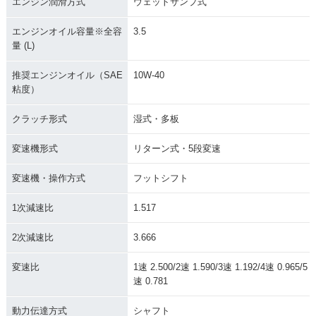
エンジン潤滑方式
ウェットサンプ式
エンジンオイル容量※全容
3.5
量 (L)
推奨エンジンオイル（SAE
10W-40
粘度）
クラッチ形式
湿式・多板
変速機形式
リターン式・5段変速
変速機・操作方式
フットシフト
1次減速比
1.517
2次減速比
3.666
変速比
1速 2.500/2速 1.590/3速 1.192/4速 0.965/5
速 0.781
動力伝達方式
シャフト