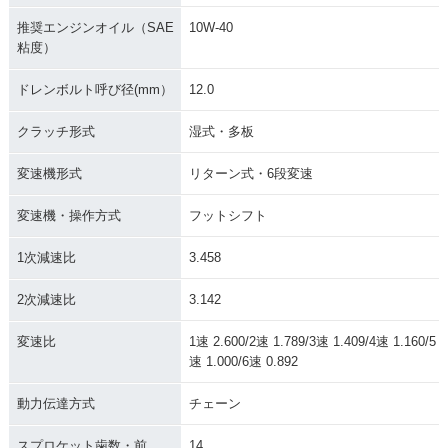
推奨エンジンオイル（SAE
10W-40
粘度）
ドレンボルト呼び径(mm）
12.0
クラッチ形式
湿式・多板
変速機形式
リターン式・6段変速
変速機・操作方式
フットシフト
1次減速比
3.458
2次減速比
3.142
変速比
1速 2.600/2速 1.789/3速 1.409/4速 1.160/5
速 1.000/6速 0.892
動力伝達方式
チェーン
スプロケット歯数・前
14