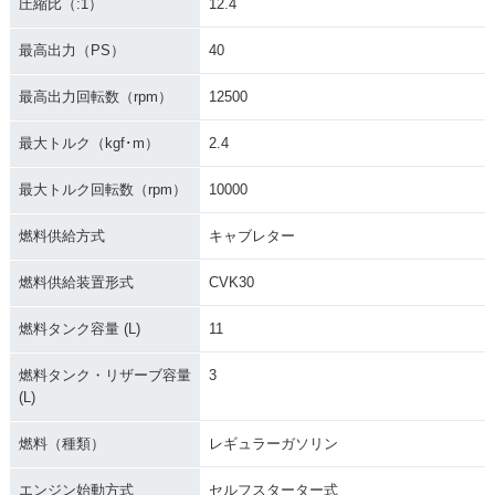
圧縮比（:1）
12.4
最高出力（PS）
40
最高出力回転数（rpm）
12500
最大トルク（kgf･m）
2.4
最大トルク回転数（rpm）
10000
燃料供給方式
キャブレター
燃料供給装置形式
CVK30
燃料タンク容量 (L)
11
燃料タンク・リザーブ容量
3
(L)
燃料（種類）
レギュラーガソリン
エンジン始動方式
セルフスターター式