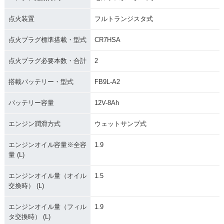
点火装置
フルトランジスタ式
点火プラグ標準搭載・型式
CR7HSA
点火プラグ必要本数・合計
2
搭載バッテリー・型式
FB9L-A2
バッテリー容量
12V-8Ah
エンジン潤滑方式
ウェットサンプ式
エンジンオイル容量※全容
1.9
量 (L)
エンジンオイル量（オイル
1.5
交換時） (L)
エンジンオイル量（フィル
1.9
タ交換時） (L)