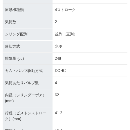
原動機種類
4ストローク
気筒数
2
シリンダ配列
並列（直列）
冷却方式
水冷
排気量 (cc)
248
カム・バルブ駆動方式
DOHC
気筒あたりバルブ数
4
内径（シリンダーボア）
62
(mm)
行程（ピストンストロー
41.2
ク）(mm)