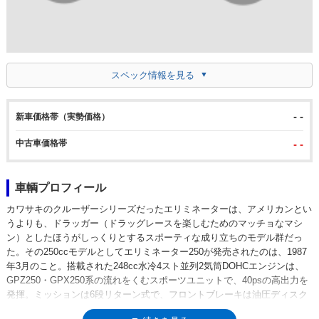
スペック情報を見る
- -
新車価格帯（実勢価格）
中古車価格帯
- -
車輌プロフィール
カワサキのクルーザーシリーズだったエリミネーターは、アメリカンとい
うよりも、ドラッガー（ドラッグレースを楽しむためのマッチョなマシ
ン）としたほうがしっくりとするスポーティな成り立ちのモデル群だっ
た。その250ccモデルとしてエリミネーター250が発売されたのは、1987
年3月のこと。搭載された248cc水冷4スト並列2気筒DOHCエンジンは、
GPZ250・GPX250系の流れをくむスポーツユニットで、40psの高出力を
発揮。ミッションは6段リターン式で、フロントブレーキは油圧ディスク
式、前後ともキャストホイール採用と、まさしくスポーツバイクほような