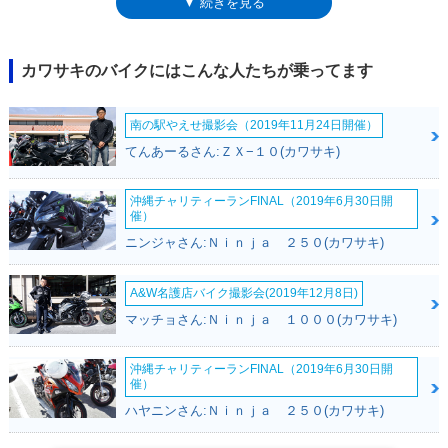
▼ 続きを見る
スペックと装備だった。翌88年には、スポーティバージョンとしての
「SE」、89年にはトラディショナルスタイルの「LX」を派生させた。な
お、250ccクラスのエリミネーターとしては、エリミネーター
250V（1998-2007年）が存在するが、V型エンジンを搭載。80年代生まれ
カワサキのバイクにはこんな人たちが乗ってます
の「並列2気筒」エリミネーターとは別系統。※エリミネーターというモ
デル名は、英語のeliminate（＝排除する）から
南の駅やえせ撮影会（2019年11月24日開催）
てんあーるさん:ＺＸ−１０(カワサキ)
沖縄チャリティーランFINAL（2019年6月30日開
催）
ニンジャさん:Ｎｉｎｊａ ２５０(カワサキ)
A&W名護店バイク撮影会(2019年12月8日)
マッチョさん:Ｎｉｎｊａ １０００(カワサキ)
沖縄チャリティーランFINAL（2019年6月30日開
催）
ハヤニンさん:Ｎｉｎｊａ ２５０(カワサキ)