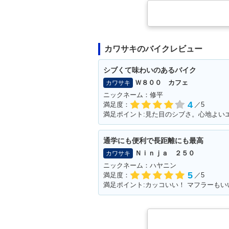
カワサキのバイクレビュー
シブくて味わいのあるバイク
Ｗ８００ カフェ
カワサキ
ニックネーム：修平
4
満足度：
／5
満足ポイント:見た目のシブさ。心地よい
通学にも便利で長距離にも最高
Ｎｉｎｊａ ２５０
カワサキ
ニックネーム：ハヤニン
5
満足度：
／5
満足ポイント:カッコいい！ マフラーもい