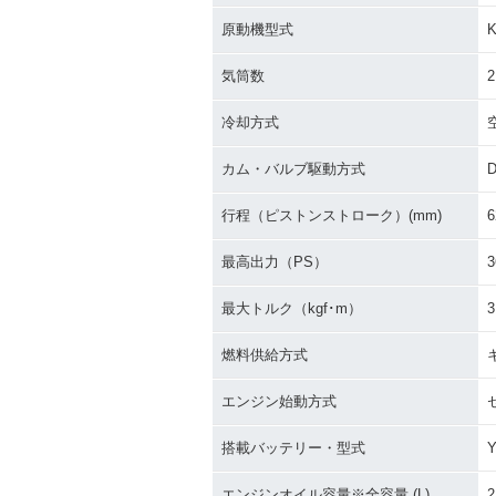
原動機型式
気筒数
2
冷却方式
カム・バルブ駆動方式
行程（ピストンストローク）(mm)
6
最高出力（PS）
3
最大トルク（kgf･m）
3
燃料供給方式
エンジン始動方式
搭載バッテリー・型式
Y
エンジンオイル容量※全容量 (L)
2