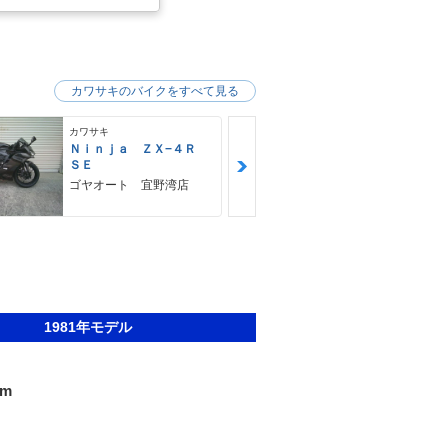
カワサキのバイクをすべて見る
カワサキ
カワサキ
Ｎｉｎｊａ ＺＸ−４Ｒ
Ｚ９００ＲＳ
ＳＥ
カワサキ プ
ゴヤオート 宜野湾店
1981年モデル
om