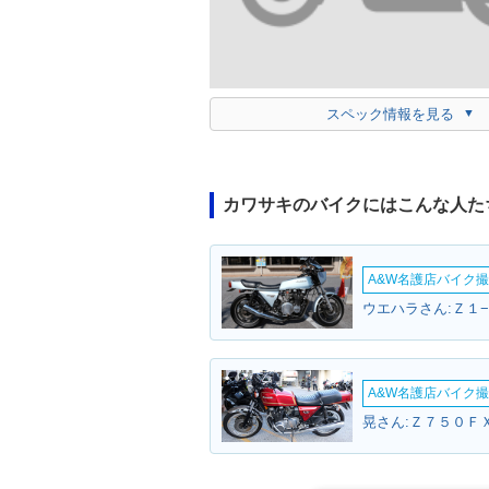
スペック情報を見る
カワサキのバイクにはこんな人た
A&W名護店バイク撮影
ウエハラさん:Ｚ１−
A&W名護店バイク撮影
晃さん:Ｚ７５０ＦＸ