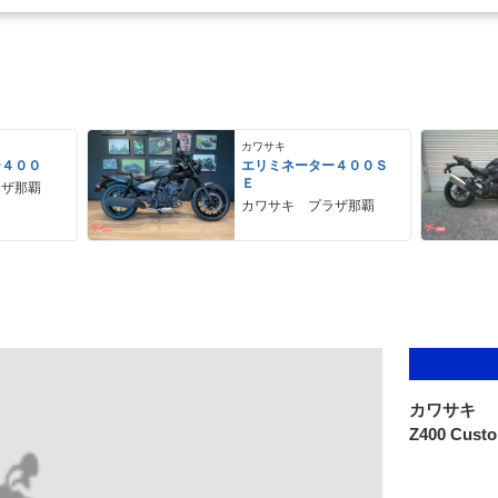
カワサキ
ー４００
エリミネーター４００Ｓ
Ｅ
ラザ那覇
カワサキ プラザ那覇
カワサキ
Z400 Cust