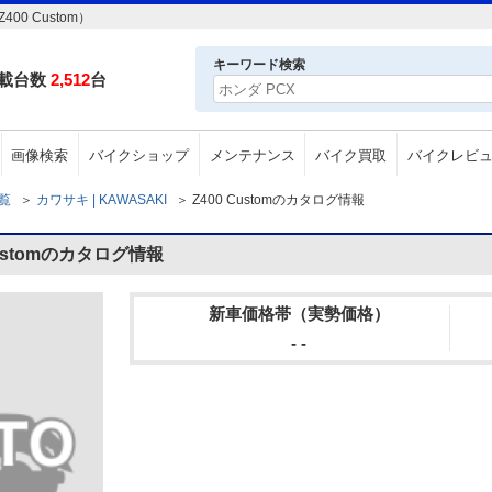
0 Custom）
キーワード検索
載台数
2,512
台
画像検索
バイクショップ
メンテナンス
バイク買取
バイクレビ
一覧
＞
カワサキ | KAWASAKI
＞
Z400 Customのカタログ情報
Customのカタログ情報
新車価格帯（実勢価格）
- -