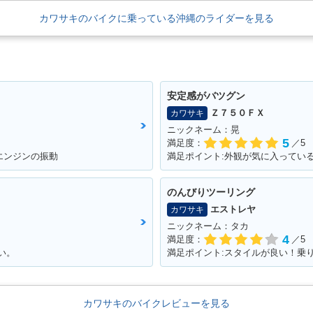
カワサキのバイクに乗っている沖縄のライダーを見る
安定感がバツグン
Ｚ７５０ＦＸ
カワサキ
ニックネーム：晃
5
満足度：
／5
エンジンの振動
満足ポイント:外観が気に入ってい
のんびりツーリング
エストレヤ
カワサキ
ニックネーム：タカ
4
満足度：
／5
い。
満足ポイント:スタイルが良い！乗
カワサキのバイクレビューを見る