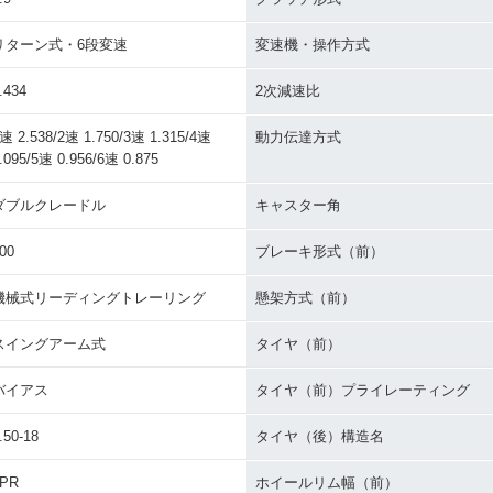
リターン式・6段変速
変速機・操作方式
.434
2次減速比
速 2.538/2速 1.750/3速 1.315/4速
動力伝達方式
.095/5速 0.956/6速 0.875
ダブルクレードル
キャスター角
00
ブレーキ形式（前）
機械式リーディングトレーリング
懸架方式（前）
スイングアーム式
タイヤ（前）
バイアス
タイヤ（前）プライレーティング
.50-18
タイヤ（後）構造名
4PR
ホイールリム幅（前）