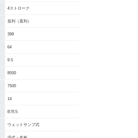
4ストローク
並列（直列）
398
64
9.5
8500
7500
14
B7ES
ウェットサンプ式
湿式・多板