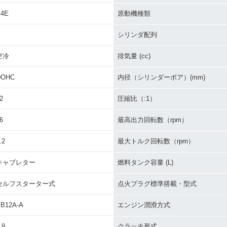
K4E
原動機種類
シリンダ配列
空冷
排気量 (cc)
DOHC
内径（シリンダーボア）(mm)
2
圧縮比（:1）
6
最高出力回転数（rpm）
.2
最大トルク回転数（rpm）
キャブレター
燃料タンク容量 (L)
セルフスターター式
点火プラグ標準搭載・型式
B12A-A
エンジン潤滑方式
.9
クラッチ形式