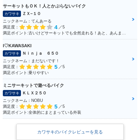
サーキットもＯＫ！人とかぶらないバイク
ＺＸ−１０
カワサキ
ニックネーム：てんあーる
4
満足度：
／5
満足ポイント:古いけどサーキットでも全然走れる！あと、あんまり乗っている人が少ない。メーターが好き
I♡KAWASAKI
Ｎｉｎｊａ ６５０
カワサキ
ニックネーム：まだないです！
5
満足度：
／5
満足ポイント:乗りやすい
ミニサーキットで遊べるバイク
ＫＬＸ２５０
カワサキ
ニックネーム：NOBU
5
満足度：
／5
満足ポイント:全体的にまとまっている外装
カワサキのバイクレビューを見る