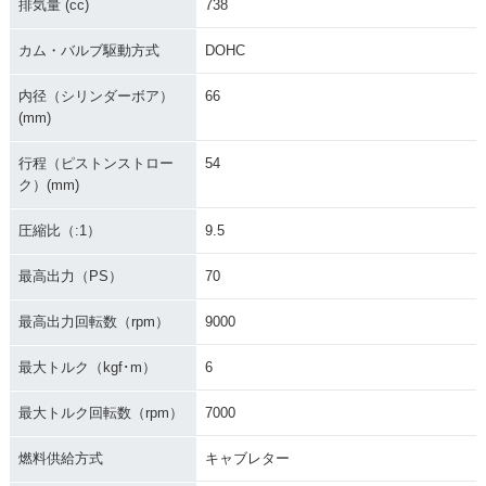
排気量 (cc)
738
カム・バルブ駆動方式
DOHC
内径（シリンダーボア）
66
(mm)
行程（ピストンストロー
54
ク）(mm)
圧縮比（:1）
9.5
最高出力（PS）
70
最高出力回転数（rpm）
9000
最大トルク（kgf･m）
6
最大トルク回転数（rpm）
7000
燃料供給方式
キャブレター