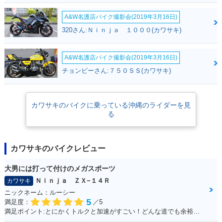
A&W名護店バイク撮影会(2019年3月16日)
320さん:Ｎｉｎｊａ １０００(カワサキ)
A&W名護店バイク撮影会(2019年3月16日)
チョンビーさん:７５０ＳＳ(カワサキ)
カワサキのバイクに乗っている沖縄のライダーを見
る
カワサキのバイクレビュー
大男には打って付けのメガスポーツ
Ｎｉｎｊａ ＺＸ−１４Ｒ
カワサキ
ニックネーム：ルーシー
5
満足度：
／5
満足ポイント:とにかくトルクと加速がすごい！どんな道でも余裕で対応。 身長が180cm以上の私にはこのサイズが一番しっくりきます。 デザインも迫力があって文句なしのバイク！これからカスタマイズしていきたいです。