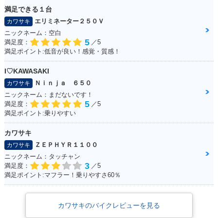
満足できる１台
エリミネーター２５０Ｖ
カワサキ
ニックネーム：空白
5
満足度：
／5
満足ポイント:低音が良い！感覚・質感！
I♡KAWASAKI
Ｎｉｎｊａ ６５０
カワサキ
ニックネーム：まだないです！
5
満足度：
／5
満足ポイント:乗りやすい
カワサキ
ＺＥＰＨＹＲ１１００
カワサキ
ニックネーム：タッチャン
3
満足度：
／5
満足ポイント:マフラー！乗りやすさ60％
カワサキのバイクレビューを見る