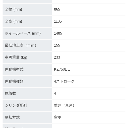
全幅 (mm)
865
全高 (mm)
1185
ホイールベース (mm)
1485
最低地上高（ｍｍ）
155
車両重量 (kg)
233
原動機型式
KZ750EE
原動機種類
4ストローク
気筒数
4
シリンダ配列
並列（直列）
冷却方式
空冷