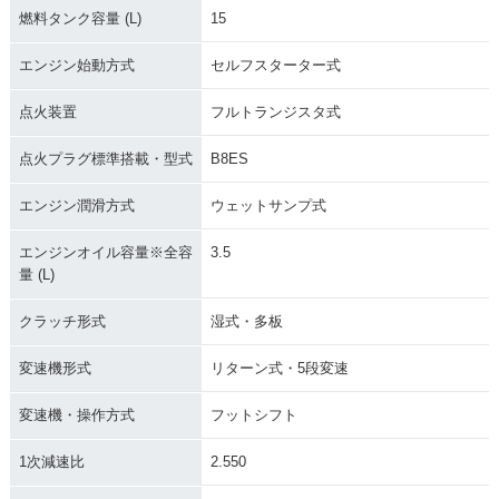
燃料タンク容量 (L)
15
エンジン始動方式
セルフスターター式
点火装置
フルトランジスタ式
点火プラグ標準搭載・型式
B8ES
エンジン潤滑方式
ウェットサンプ式
エンジンオイル容量※全容
3.5
量 (L)
クラッチ形式
湿式・多板
変速機形式
リターン式・5段変速
変速機・操作方式
フットシフト
1次減速比
2.550