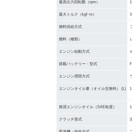
最高出力回転数（rpm）
1
最大トルク（kgf･m）
3
燃料供給方式
燃料（種類）
エンジン始動方式
搭載バッテリー・型式
F
エンジン潤滑方式
エンジンオイル量（オイル交換時） (L)
1
推奨エンジンオイル（SAE粘度）
1
クラッチ形式
変速機・操作方式