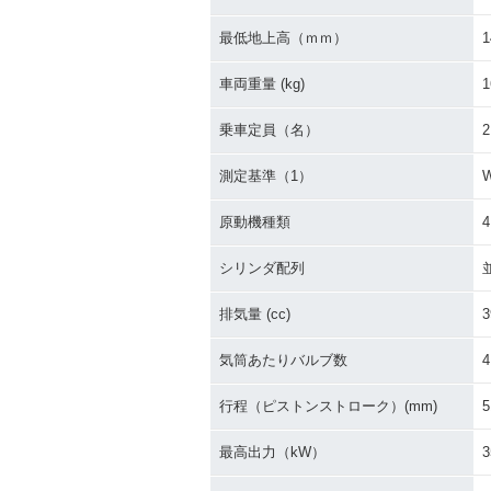
1977年 Z400
1976年 Z400
最低地上高（ｍｍ）
1
車両重量 (kg)
1
乗車定員（名）
2
測定基準（1）
原動機種類
シリンダ配列
排気量 (cc)
3
気筒あたりバルブ数
4
行程（ピストンストローク）(mm)
5
最高出力（kW）
3