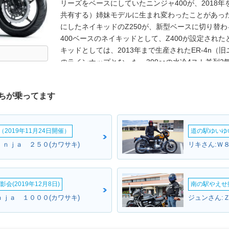
リーズをベースにしていたニンジャ400が、2018
共有する）姉妹モデルに生まれ変わったことがあった。
にしたネイキッドのZ250が、新型ベースに切り替
400ベースのネイキッドとして、Z400が設定された
キッドとしては、2013年まで生産されたER-4n（
のラインナップとなった。399ccの水冷4スト並列2
ージのトレリスフレームなどは、当然ながらニンジャ4
各国など世界市場向けのモデルとされ、マレーシア
ちが乗ってます
バイザーやアンダーカウルなどを備えたZ400 SE
（日本では未発売。バイザーなどはオプションパーツ設
（令和2年）排出ガス規制に適合した。
2019年11月24日開催）
道の駅ゆいゆ
ｉｎｊａ ２５０(カワサキ)
リキさん:Ｗ８
会(2019年12月8日)
南の駅やえせ撮
ｎｊａ １０００(カワサキ)
ジュンさん: