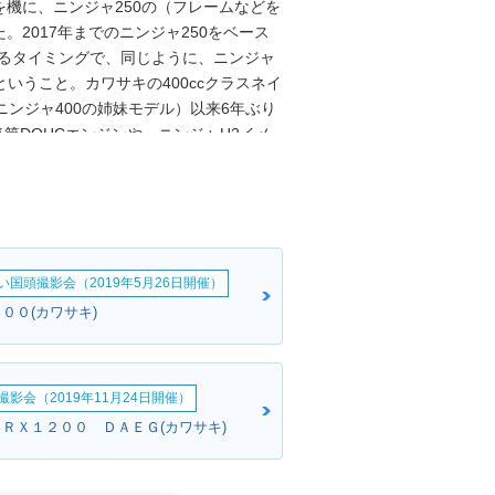
年を機に、ニンジャ250の（フレームなどを
2017年までのニンジャ250をベース
わるタイミングで、同じように、ニンジャ
ということ。カワサキの400ccクラスネイ
旧ニンジャ400の姉妹モデル）以来6年ぶり
気筒DOHCエンジンや、ニンジャH2イメ
00（2018年）と同様。欧米、アジア
やタイ、フィリピン向けには、メーター
（スペシャルエディション）も設定された
定）。2023年モデルで、平成32年
い国頭撮影会（2019年5月26日開催）
００(カワサキ)
影会（2019年11月24日開催）
ＺＲＸ１２００ ＤＡＥＧ(カワサキ)