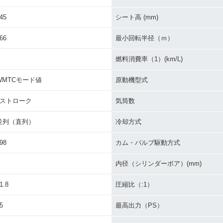
45
シート高 (mm)
66
最小回転半径（ｍ）
燃料消費率（1）(km/L)
WMTCモード値
原動機型式
4ストローク
気筒数
並列（直列）
冷却方式
98
カム・バルブ駆動方式
内径（シリンダーボア）(mm)
1.8
圧縮比（:1）
5
最高出力（PS）