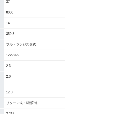
37
8000
14
359.8
フルトランジスタ式
12V-8Ah
2.3
）
2.0
12.0
リターン式・6段変速
2.218