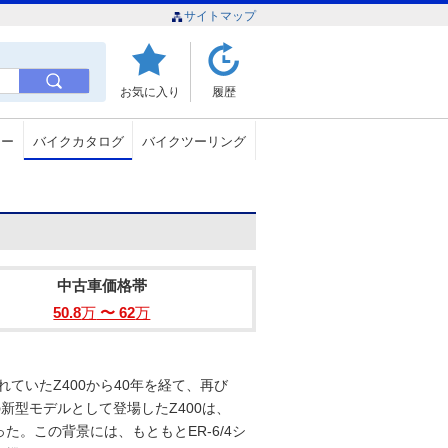
サイトマップ
お気に入り
履歴
ュー
バイクカタログ
バイクツーリング
中古車価格帯
50.8
万
〜 62
万
れていたZ400から40年を経て、再び
の新型モデルとして登場したZ400は、
った。この背景には、もともとER-6/4シ