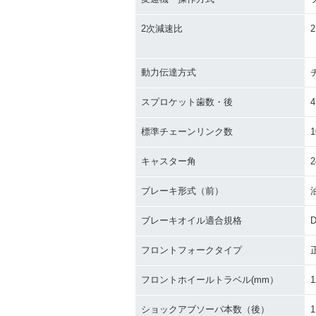
2次減速比
2
動力伝達方式
スプロケット歯数・後
4
標準チェーンリンク数
1
キャスター角
2
ブレーキ形式（前）
ブレーキオイル適合規格
D
フロントフォークタイプ
フロントホイールトラベル(mm）
1
ショックアブソーバ本数（後）
1