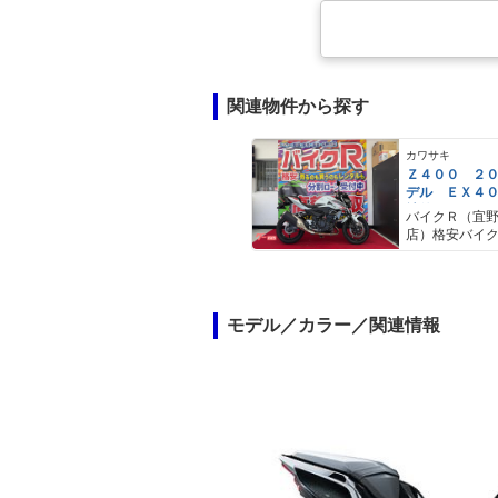
関連物件から探す
カワサキ
Ｚ４００ ２
デル ＥＸ４
社外エンジン
バイクＲ（宜
イダー ＬＥ
店）格安バイ
イト サイド
モデル／カラー／関連情報