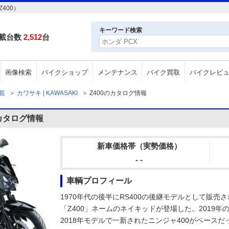
400）
キーワード検索
載台数
2,512
台
画像検索
バイクショップ
メンテナンス
バイク買取
バイクレビ
一覧
＞
カワサキ | KAWASAKI
＞
Z400のカタログ情報
のカタログ情報
新車価格帯（実勢価格）
- -
車輌プロフィール
1970年代の後半にRS400の後継モデルとして販売さ
「Z400」ネームのネイキッドが登場した。2019年
2018年モデルで一新されたニンジャ400がベースだ