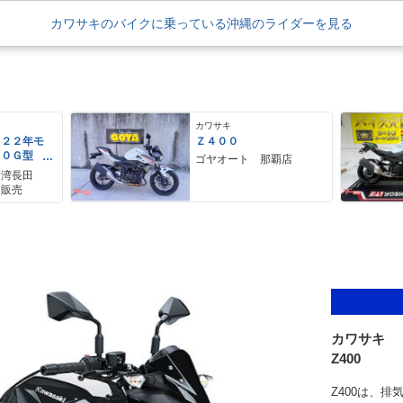
カワサキのバイクに乗っている沖縄のライダーを見る
カワサキ
０２２年モ
Ｚ４００
００Ｇ型
ゴヤオート 那覇店
ガードスラ
野湾長田
Ｄヘッドラ
ク販売
スタンド
カワサキ
Z400
Z400は、排