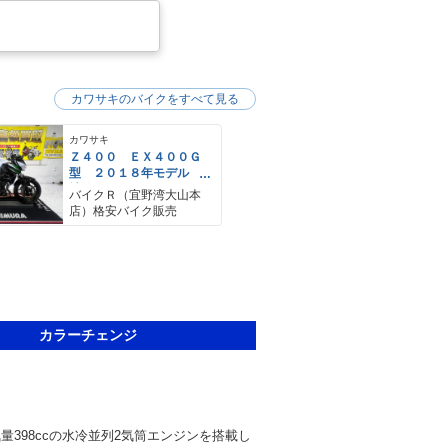
カワサキのバイクをすべて見る
カワサキ
Ｚ４００ ＥＸ４００Ｇ
型 ２０１８年モデル
社外レバー スペアキ
バイクＲ（宜野湾大山本
ー サイドスタンド
店）格安バイク販売
カラーチェンジ
気量398ccの水冷並列2気筒エンジンを搭載し