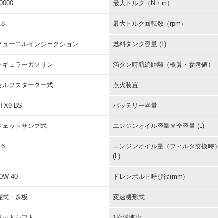
0000
最大トルク（N・m）
.8
最大トルク回転数（rpm）
フューエルインジェクション
燃料タンク容量 (L)
レギュラーガソリン
満タン時航続距離（概算・参考値）
セルフスターター式
点火装置
TX9-BS
バッテリー容量
ウェットサンプ式
エンジンオイル容量※全容量 (L)
.6
エンジンオイル量（フィルタ交換時
(L)
0W-40
ドレンボルト呼び径(mm）
湿式・多板
変速機形式
フットシフト
1次減速比