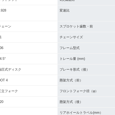
.928
変速比
チェーン
スプロケット歯数・前
1
チェーンサイズ
06
フレーム型式
4.5°
トレール量 (mm)
油圧式ディスク
ブレーキ形式（後）
OT 4
懸架方式（前）
正立フォーク
フロントフォーク径（φ）
20
懸架方式（後）
リアホイールトラベル(mm）