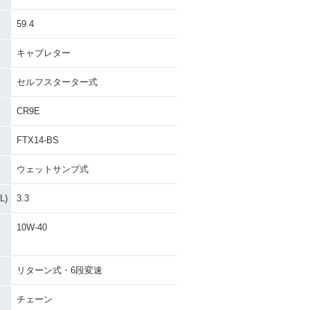
59.4
キャブレター
セルフスターター式
CR9E
FTX14-BS
ウェットサンプ式
)
3.3
10W-40
リターン式・6段変速
チェーン