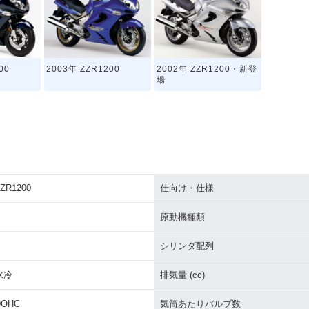
00
2003年 ZZR1200
2002年 ZZR1200・新登
場
ZR1200
仕向け・仕様
原動機種類
シリンダ配列
水冷
排気量 (cc)
DOHC
気筒あたりバルブ数