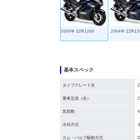
2005年 ZZR1200
2004年 ZZR12
基本スペック
タイプグレード名
Z
乗車定員（名）
2
気筒数
4
冷却方式
カム・バルブ駆動方式