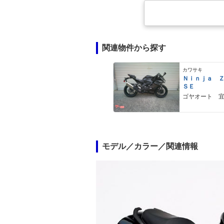
関連物件から探す
カワサキ
Ｎｉｎｊａ 
ＳＥ
ゴヤオート 
モデル／カラー／関連情報