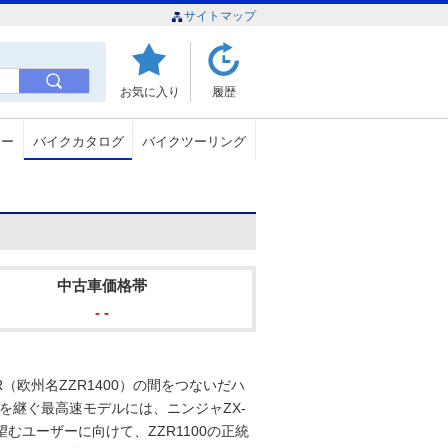
サイトマップ
お気に入り
履歴
ュー
バイクカタログ
バイクツーリング
中古車価格帯
- -
14R（欧州名ZZR1400）の間をつないだハ
00を継ぐ最高速モデルには、ニンジャZX-
望むユーザーに向けて、ZZR1100の正統