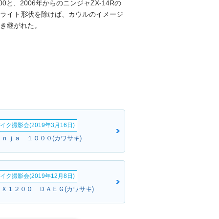
0と、2006年からのニンジャZX-14Rの
ッドライト形状を除けば、カウルのイメージ
も引き継がれた。
イク撮影会(2019年3月16日)
ｉｎｊａ １０００(カワサキ)
イク撮影会(2019年12月8日)
ＲＸ１２００ ＤＡＥＧ(カワサキ)