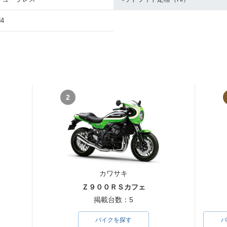
4
2
カワサキ
Ｚ９００ＲＳカフェ
掲載台数：5
バイクを探す
バ