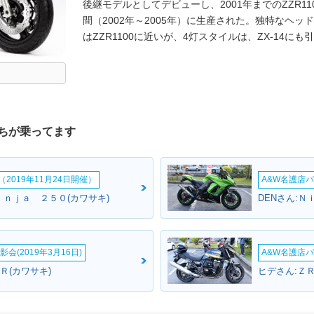
後継モデルとしてデビューし、2001年までのZZR110
間（2002年～2005年）に生産された。独特なヘ
はZZR1100に近いが、4灯スタイルは、ZX-14に
ちが乗ってます
2019年11月24日開催）
A&W名護店バ
ｉｎｊａ ２５０(カワサキ)
DENさん:Ｎ
会(2019年3月16日)
A&W名護店バ
Ｒ(カワサキ)
ヒデさん:Ｚ