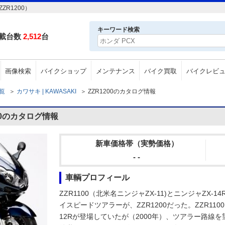
ZR1200）
キーワード検索
載台数
2,512
台
画像検索
バイクショップ
メンテナンス
バイク買取
バイクレビ
一覧
＞
カワサキ | KAWASAKI
＞
ZZR1200のカタログ情報
00のカタログ情報
新車価格帯（実勢価格）
- -
車輌プロフィール
ZZR1100（北米名ニンジャZX-11)とニンジャZX-
イスピードツアラーが、ZZR1200だった。ZZR11
12Rが登場していたが（2000年）、ツアラー路線を