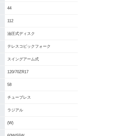
44
112
油圧式ディスク
テレスコピックフォーク
スイングアーム式
120/70ZR17
58
チューブレス
ラジアル
(W)
60W/55W