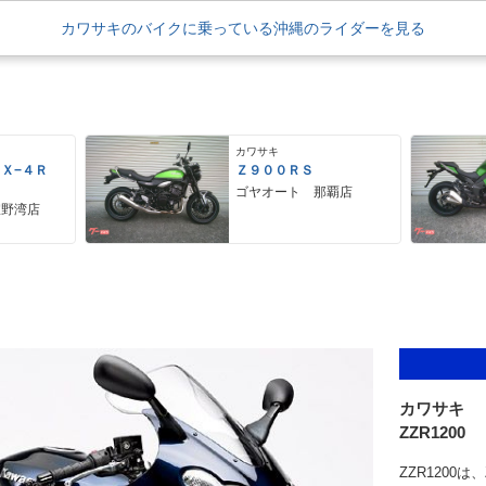
カワサキのバイクに乗っている沖縄のライダーを見る
カワサキ
ＺＸ−４Ｒ
Ｚ９００ＲＳ
ゴヤオート 那覇店
宜野湾店
カワサキ
ZZR1200
ZZR1200は