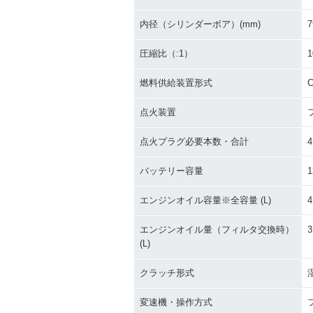
内径（シリンダーボア）(mm)
7
圧縮比（:1）
1
燃料供給装置形式
点火装置
点火プラグ必要本数・合計
4
バッテリー容量
1
エンジンオイル容量※全容量 (L)
4
エンジンオイル量（フィルタ交換時）
3
(L)
クラッチ形式
変速機・操作方式