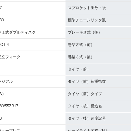
7
スプロケット歯数・後
30
標準チェーンリンク数
油圧式ダブルディスク
ブレーキ形式（後）
OT 4
懸架方式（前）
正立フォーク
懸架方式（後）
タイヤ（前）
ラジアル
タイヤ（前）荷重指数
W)
タイヤ（前）タイプ
80/55ZR17
タイヤ（後）構造名
3
タイヤ（後）速度記号
チューブレス
ヘッドライト定格（Hi）