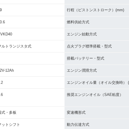
9
行程（ピストンストローク）(mm)
0.6
燃料供給方式
CVKD40
エンジン始動方式
フルトランジスタ式
点火プラグ標準搭載・型式
搭載バッテリー・型式
2V-12Ah
エンジン潤滑方式
.2
エンジンオイル量（オイル交換時） (L
.6
推奨エンジンオイル（SAE粘度）
湿式・多板
変速機形式
フットシフト
動力伝達方式