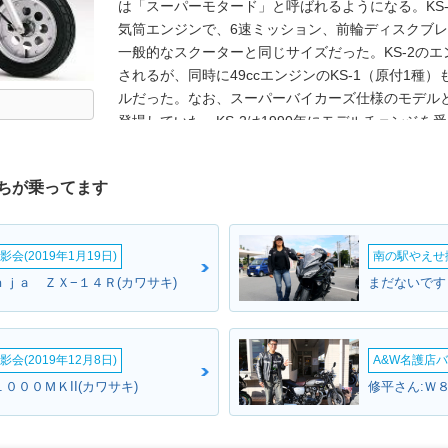
は「スーパーモタード」と呼ばれるようになる。KS-
気筒エンジンで、6速ミッション、前輪ディスクブレ
一般的なスクーターと同じサイズだった。KS-2のエ
されるが、同時に49ccエンジンのKS-1（原付1種
ルだった。なお、スーパーバイカーズ仕様のモデルと
登場していた。KS-2は1990年にモデルチェンジを
した。正式なモデル名は「KS-Ⅱ」ながら、KS-2や
こでは3種を併記した。
ちが乗ってます
会(2019年1月19日)
南の駅やえせ撮
ｎｊａ ＺＸ−１４Ｒ(カワサキ)
まだないです
会(2019年12月8日)
A&W名護店バ
０００ＭＫII(カワサキ)
修平さん:Ｗ