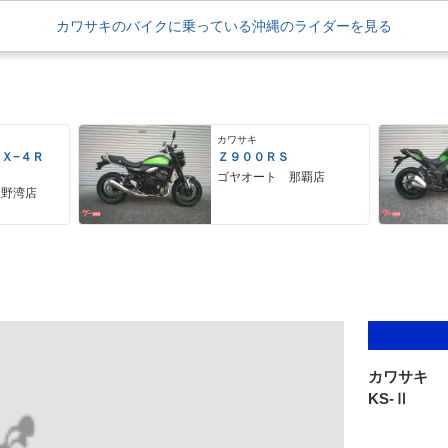
カワサキのバイクに乗っている沖縄のライダーを見る
カワサキ
ＺＸ−４Ｒ
Ｚ９００ＲＳ
ゴヤオート 那覇店
宜野湾店
カワサキ
KS-Ⅱ