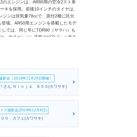
2のエンジンは、AR80用の空冷2スト単
ーキを採用。前後10インチのタイヤは、
ンジンは排気量78ccで、原付2種に区分
）も登場。AR50用エンジンを搭載したモデ
しては、同じ年にTDR80（ヤマハ）も
受け、水冷エンジン搭載のKSR-2へと進化
KS80とも呼称されることがあるため、こ
影会（2019年11月24日開催）
！さん:Ｎｉｎｊａ ６５０(カワサキ)
イク撮影会(2019年12月8日)
８００ カフェ(カワサキ)