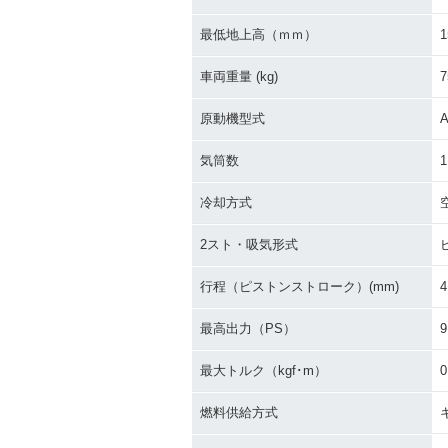
最低地上高（ｍｍ）
1
車両重量 (kg)
7
原動機型式
気筒数
1
冷却方式
2スト・吸気形式
行程（ピストンストローク）(mm)
4
最高出力（PS）
9
最大トルク（kgf･m）
0
燃料供給方式