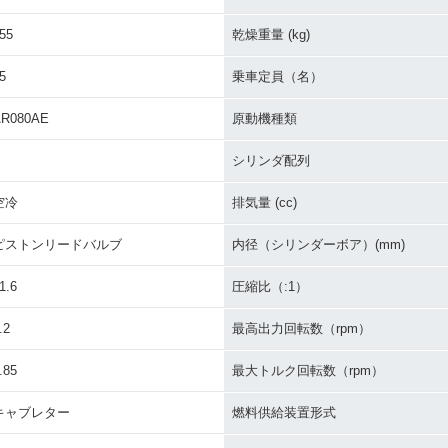
55
乾燥重量 (kg)
5
乗車定員（名）
AR080AE
原動機種類
シリンダ配列
空冷
排気量 (cc)
ピストンリードバルブ
内径（シリンダーボア）(mm)
1.6
圧縮比（:1）
.2
最高出力回転数（rpm）
.85
最大トルク回転数（rpm）
キャブレター
燃料供給装置形式