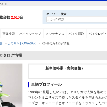
KS-Ⅱ）
キーワード検索
載台数
2,510
台
画像検索
バイクショップ
メンテナンス
バイク買取
バイクレビ
一覧
＞
カワサキ | KAWASAKI
＞
KS-Ⅱのカタログ情報
のカタログ情報
新車価格帯（実勢価格）
- -
車輌プロフィール
1988年に登場したKS-2は、アメリカで人気を集
マシンをミニサイズで模したスタイルを与えられた
ーズは、オンロードとオフロードをミックスしたコ