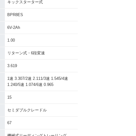
キックスターター式
BPR8ES
6V-2Ah
1.00
リターン式・6段変速
3.619
1速 3.307/2速 2.111/3速 1.545/4速
1.240/5速 1.074/6速 0.965
15
セミダブルクレードル
67
機械式リーディングトレーリング