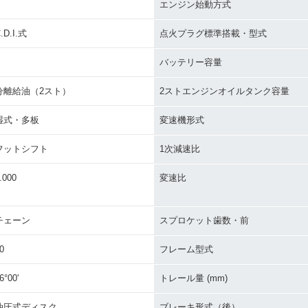
エンジン始動方式
.D.I.式
点火プラグ標準搭載・型式
バッテリー容量
分離給油（2スト）
2ストエンジンオイルタンク容量
湿式・多板
変速機形式
フットシフト
1次減速比
.000
変速比
チェーン
スプロケット歯数・前
0
フレーム型式
6°00'
トレール量 (mm)
油圧式ディスク
ブレーキ形式（後）