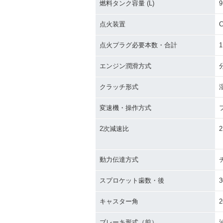
燃料タンク容量 (L)
9
点火装置
C
点火プラグ必要本数・合計
1
エンジン潤滑方式
クラッチ形式
変速機・操作方式
2次減速比
2
動力伝達方式
スプロケット歯数・後
3
キャスター角
2
ブレーキ形式（前）