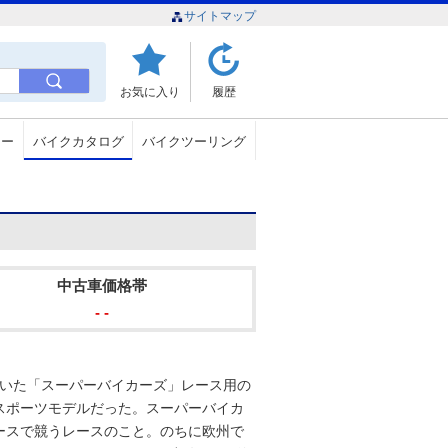
サイトマップ
お気に入り
履歴
ュー
バイクカタログ
バイクツーリング
中古車価格帯
- -
めていた「スーパーバイカーズ」レース用の
スポーツモデルだった。スーパーバイカ
ースで競うレースのこと。のちに欧州で