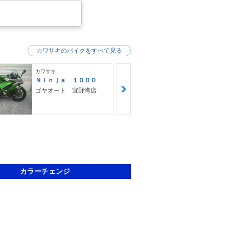
カワサキのバイクをすべて見る
カワサキ
カワサキ
Ｎｉｎｊａ １０００
２５０ＴＲ
ゴヤオート 宜野湾店
ＨＵＢＷＡＹ
カラーチェンジ