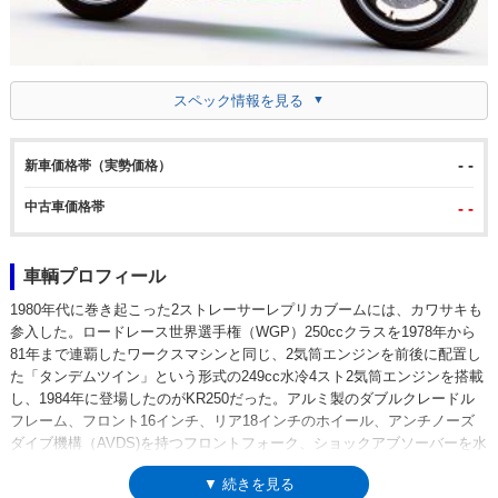
スペック情報を見る
- -
新車価格帯（実勢価格）
中古車価格帯
- -
車輌プロフィール
1980年代に巻き起こった2ストレーサーレプリカブームには、カワサキも
参入した。ロードレース世界選手権（WGP）250ccクラスを1978年から
81年まで連覇したワークスマシンと同じ、2気筒エンジンを前後に配置し
た「タンデムツイン」という形式の249cc水冷4スト2気筒エンジンを搭載
し、1984年に登場したのがKR250だった。アルミ製のダブルクレードル
フレーム、フロント16インチ、リア18インチのホイール、アンチノーズ
ダイブ機構（AVDS)を持つフロントフォーク、ショックアブソーバーを水
平に配置したリアサス（ニューユニトラック）など、この時代のレプリカ
▼ 続きを見る
らしい装備でライバルに対峙した。翌85年にはKR250Sへとモデルチェン