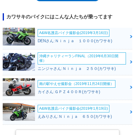
ジ。変わり身のはやさも80年代らしさ。
カワサキのバイクにはこんな人たちが乗ってます
A&W名護店バイク撮影会(2019年3月16日)
DENさん:Ｎｉｎｊａ １０００(カワサキ)
沖縄チャリティーランFINAL（2019年6月30日開
催）
ニンジャさん:Ｎｉｎｊａ ２５０(カワサキ)
南の駅やえせ撮影会（2019年11月24日開催）
カイさん:ＧＰＺ４００Ｒ(カワサキ)
A&W名護店バイク撮影会(2019年1月19日)
えみりさん:Ｎｉｎｊａ ６５０(カワサキ)