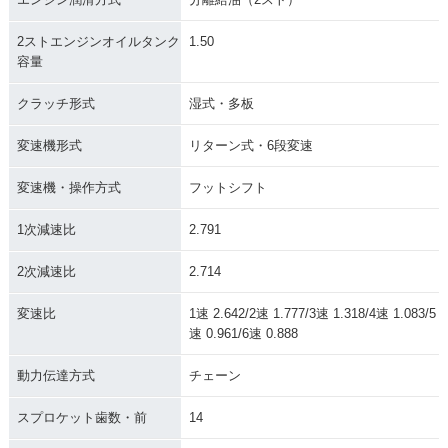
2ストエンジンオイルタンク
1.50
容量
クラッチ形式
湿式・多板
変速機形式
リターン式・6段変速
変速機・操作方式
フットシフト
1次減速比
2.791
2次減速比
2.714
変速比
1速 2.642/2速 1.777/3速 1.318/4速 1.083/5
速 0.961/6速 0.888
動力伝達方式
チェーン
スプロケット歯数・前
14