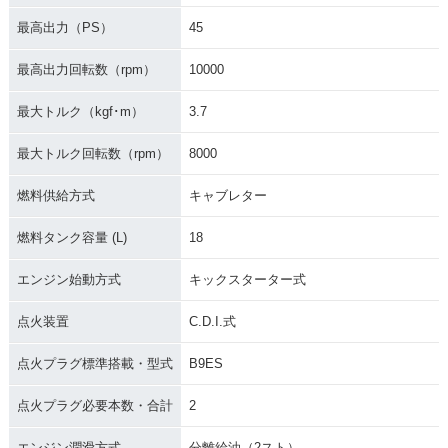
最高出力（PS）
45
最高出力回転数（rpm）
10000
最大トルク（kgf･m）
3.7
最大トルク回転数（rpm）
8000
燃料供給方式
キャブレター
燃料タンク容量 (L)
18
エンジン始動方式
キックスターター式
点火装置
C.D.I.式
点火プラグ標準搭載・型式
B9ES
点火プラグ必要本数・合計
2
エンジン潤滑方式
分離給油（2スト）