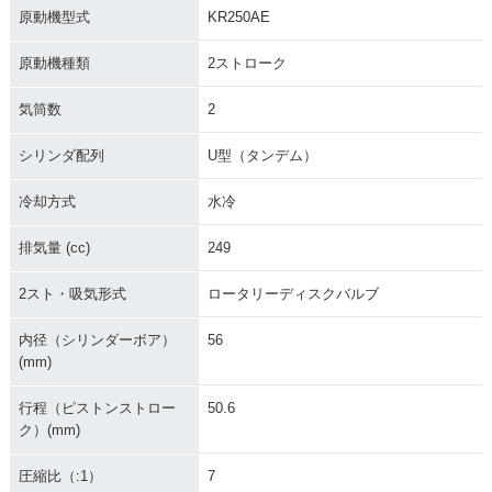
原動機型式
KR250AE
原動機種類
2ストローク
気筒数
2
シリンダ配列
U型（タンデム）
冷却方式
水冷
排気量 (cc)
249
2スト・吸気形式
ロータリーディスクバルブ
内径（シリンダーボア）
56
(mm)
行程（ピストンストロー
50.6
ク）(mm)
圧縮比（:1）
7