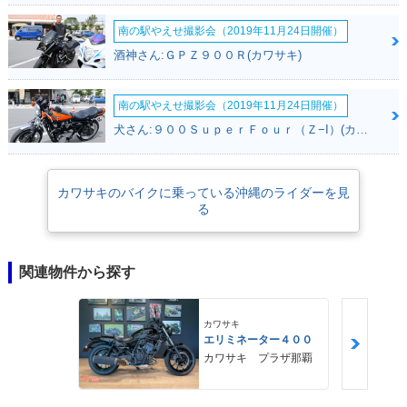
南の駅やえせ撮影会（2019年11月24日開催）
酒神さん:ＧＰＺ９００Ｒ(カワサキ)
南の駅やえせ撮影会（2019年11月24日開催）
犬さん:９００ＳｕｐｅｒＦｏｕｒ（Ｚ−I）(カワサキ)
カワサキのバイクに乗っている沖縄のライダーを見
る
関連物件から探す
カワサキ
エリミネーター４００
カワサキ プラザ那覇