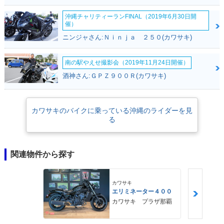
沖縄チャリティーランFINAL（2019年6月30日開
催）
ニンジャさん:Ｎｉｎｊａ ２５０(カワサキ)
南の駅やえせ撮影会（2019年11月24日開催）
酒神さん:ＧＰＺ９００Ｒ(カワサキ)
カワサキのバイクに乗っている沖縄のライダーを見
る
関連物件から探す
カワサキ
エリミネーター４００
カワサキ プラザ那覇