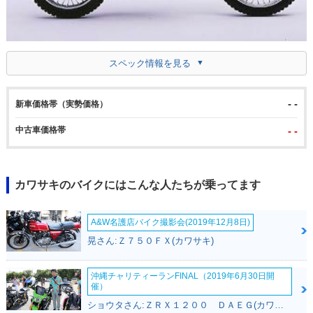
スペック情報を見る
- -
新車価格帯（実勢価格）
中古車価格帯
- -
カワサキのバイクにはこんな人たちが乗ってます
A&W名護店バイク撮影会(2019年12月8日)
晃さん:Ｚ７５０ＦＸ(カワサキ)
沖縄チャリティーランFINAL（2019年6月30日開
催）
ショウタさん:ＺＲＸ１２００ ＤＡＥＧ(カワサキ)