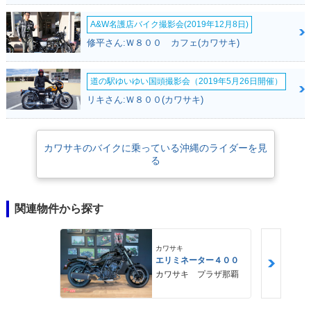
A&W名護店バイク撮影会(2019年12月8日)
修平さん:Ｗ８００ カフェ(カワサキ)
道の駅ゆいゆい国頭撮影会（2019年5月26日開催）
リキさん:Ｗ８００(カワサキ)
カワサキのバイクに乗っている沖縄のライダーを見
る
関連物件から探す
カワサキ
エリミネーター４００
カワサキ プラザ那覇