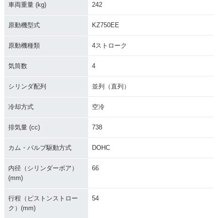
車両重量 (kg)
242
原動機型式
KZ750EE
原動機種類
4ストローク
気筒数
4
シリンダ配列
並列（直列）
冷却方式
空冷
排気量 (cc)
738
カム・バルブ駆動方式
DOHC
内径（シリンダーボア）
66
(mm)
行程（ピストンストロー
54
ク）(mm)