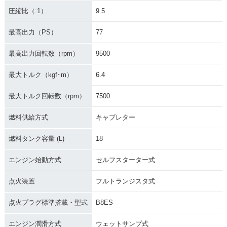
圧縮比（:1）
9.5
最高出力（PS）
77
最高出力回転数（rpm）
9500
最大トルク（kgf･m）
6.4
最大トルク回転数（rpm）
7500
燃料供給方式
キャブレター
燃料タンク容量 (L)
18
エンジン始動方式
セルフスターター式
点火装置
フルトランジスタ式
点火プラグ標準搭載・型式
B8ES
エンジン潤滑方式
ウェットサンプ式