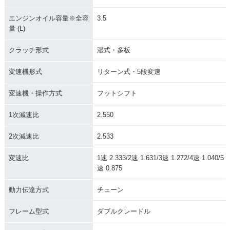
エンジンオイル容量※全容
3.5
量 (L)
クラッチ形式
湿式・多板
変速機形式
リターン式・5段変速
変速機・操作方式
フットシフト
1次減速比
2.550
2次減速比
2.533
変速比
1速 2.333/2速 1.631/3速 1.272/4速 1.040/5
速 0.875
動力伝達方式
チェーン
フレーム型式
ダブルクレードル