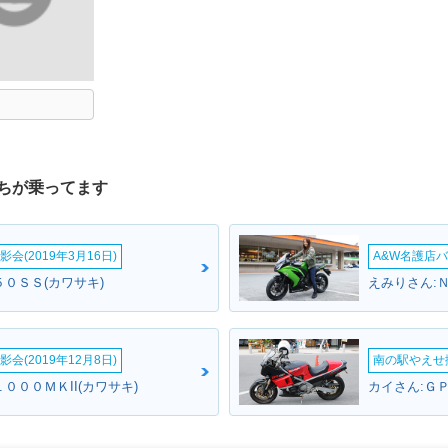
ちが乗ってます
会(2019年3月16日)
A&W名護店バ
０ＳＳ(カワサキ)
えみりさん:
会(2019年12月8日)
南の駅やえせ撮
０００ＭＫII(カワサキ)
カイさん:Ｇ