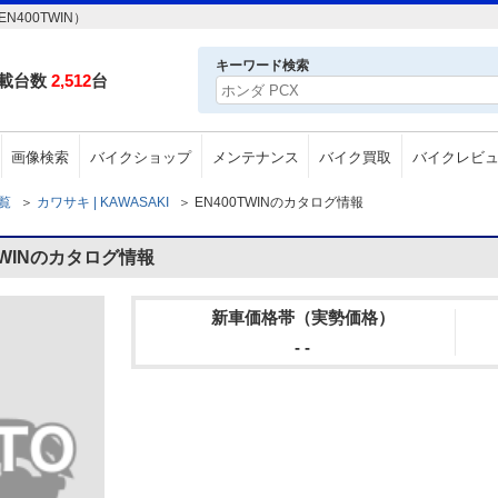
400TWIN）
キーワード検索
載台数
2,512
台
画像検索
バイクショップ
メンテナンス
バイク買取
バイクレビ
一覧
＞
カワサキ | KAWASAKI
＞
EN400TWINのカタログ情報
TWINのカタログ情報
新車価格帯（実勢価格）
- -