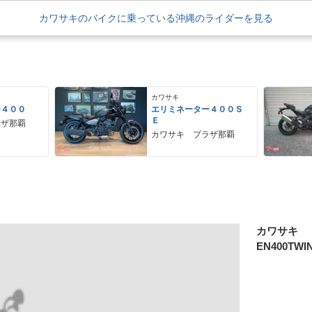
カワサキのバイクに乗っている沖縄のライダーを見る
カワサキ
ー４００
エリミネーター４００Ｓ
Ｅ
ラザ那覇
カワサキ プラザ那覇
カワサキ
EN400TWI