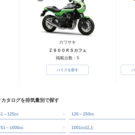
カワサキ
Ｚ９００ＲＳカフェ
掲載台数：5
バイクを探す
バ
イクカタログを排気量別で探す
51～125cc
126～250cc
751～1000cc
1001cc以上