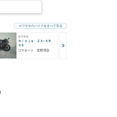
カワサキのバイクをすべて見る
カワサキ
カワサキ
Ｎｉｎｊａ ＺＸ−４Ｒ
Ｚ９００ＲＳ
ＳＥ
カワサキ プ
ゴヤオート 宜野湾店
N