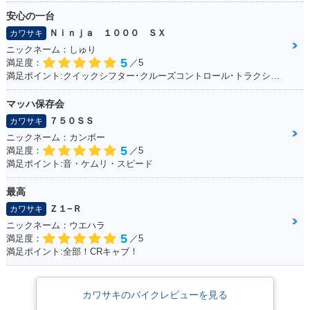
安心の一台
Ｎｉｎｊａ １０００ ＳＸ
カワサキ
ニックネーム：しゅり
5
満足度：
／5
満足ポイント:クイックシフター･クルーズコントロール･トラクションコントロールに大満足！
マッハ保存会
７５０ＳＳ
カワサキ
ニックネーム：カンポー
5
満足度：
／5
満足ポイント:音・ケムリ・スピード
最高
Ｚ１−Ｒ
カワサキ
ニックネーム：ウエハラ
5
満足度：
／5
満足ポイント:全部！CRキャブ！
カワサキのバイクレビューを見る