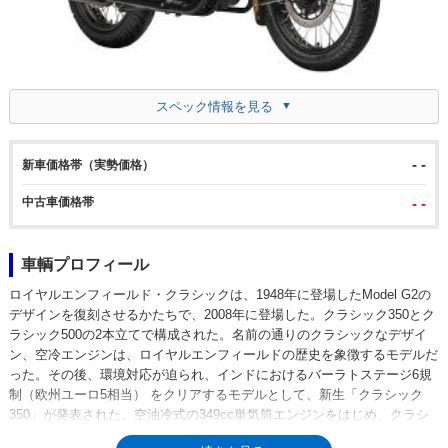
スペック情報を見る
- -
新車価格帯（実勢価格）
中古車価格帯
- -
車輌プロフィール
ロイヤルエンフィールド・クラシックは、1948年に登場したModel G2の
デザインを復刻させるかたちで、2008年に登場した。クラシック350とク
ラシック500の2本立てで構成された。名前の通りのクラシックなデザイ
ン、空冷エンジンは、ロイヤルエンフィールドの歴史を象徴するモデルだ
った。その後、環境対応が迫られ、インドにおけるバーラトステージ6規
制（欧州ユーロ5相当） をクリアするモデルとして、新生「クラシック
350」が発表された。空油冷式の349cc単気筒エンジンをはじめ、クラシ
ックな見た目は維持され、ABSなどの求められる機能を装備しての登場だ