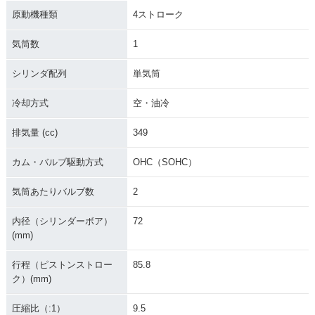
2012年 Classic 35
2010年 Classic 35
0・特別・限定仕様
0・新登場
原動機種類
4ストローク
気筒数
1
シリンダ配列
単気筒
冷却方式
空・油冷
排気量 (cc)
349
カム・バルブ駆動方式
OHC（SOHC）
気筒あたりバルブ数
2
内径（シリンダーボア）
72
(mm)
行程（ピストンストロー
85.8
ク）(mm)
圧縮比（:1）
9.5