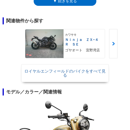
▼ 続きを見る
った。この新しいクラシック350には、クローム、ダーク、シグナルズ、
ハルシオン、レディッチの5バリエーションが設定され、レディッチのみ
は後輪がドラムブレーキを採用。※日本市場には、クローム、ダーク、シ
グナルズ、ハルシオンが導入され、オプションのタンデムシートが標準装
関連物件から探す
備された。2025年モデルでマイナーチェンジを受け、ヘッドライトがこ
れまでのハロゲン（H4）からLEDに変更された。また、メーターにはシ
カワサキ
フトポジションインジケーターが追加され、USタイプCソケットも装備し
Ｎｉｎｊａ ＺＸ−４
た。2025年モデルも5バリエーションが導入され、そのうち上級仕様にあ
Ｒ ＳＥ
たるダークとクロームには、LEDのウインカーと調整機構付きのブレー
ゴヤオート 宜野湾店
キ・＆クラッチレバーなどが装備された。
ロイヤルエンフィールドのバイクをすべて見
る
モデル／カラー／関連情報