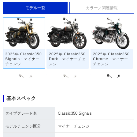
モデル一覧
カラー／関連情報
2025年 Classic350
2025年 Classic350
2025年 Classic350
Signals・マイナー
Dark・マイナーチェ
Chrome・マイナー
チェンジ
ンジ
チェンジ
基本スペック
2025年 Classic 35
2025年 Classic 35
2022年 Classic350
タイプグレード名
Classic350 Signals
0 Heritage Premiu
0 Heritage・マイナ
Signals・新登場
m・マイナーチェン
ーチェンジ
ジ
モデルチェンジ区分
マイナーチェンジ