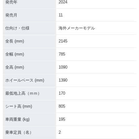
発売年
2024
発売月
11
仕向け・仕様
海外メーカーモデル
2022年 Classic350
2022年 Classic350
2022年 Classic350
Halcyon・新登場
Dark・新登場
Chrome・新登場
全長 (mm)
2145
全幅 (mm)
785
全高 (mm)
1090
ホイールベース (mm)
1390
2022年 Classic350
2014年 Classic 35
2013年 Classic 35
Redditch・新登場
0・その他
0・カラーチェンジ
最低地上高（ｍｍ）
170
シート高 (mm)
805
車両重量 (kg)
195
乗車定員（名）
2