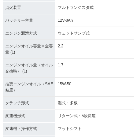
点火装置
フルトランジスタ式
バッテリー容量
12V-8Ah
エンジン潤滑方式
ウェットサンプ式
エンジンオイル容量※全容
2.2
量 (L)
エンジンオイル量（オイル
1.7
交換時） (L)
推奨エンジンオイル（SAE
15W-50
粘度）
クラッチ形式
湿式・多板
変速機形式
リターン式・5段変速
変速機・操作方式
フットシフト