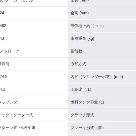
海外メーカーモデル
全長 (mm)
24
全高 (mm)
462
最低地上高（ｍｍ）
43
車両重量 (kg)
2ストローク
気筒数
単気筒
冷却方式
24.8
内径（シリンダーボア）(mm)
4.3
圧縮比（:1）
キャブレター
燃料タンク容量 (L)
キックスターター式
クラッチ形式
リターン式・6段変速
ブレーキ形式（前）