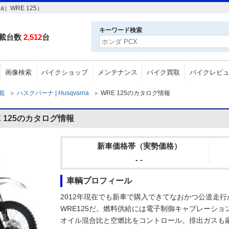
）WRE 125）
キーワード検索
載台数
2,512
台
画像検索
バイクショップ
メンテナンス
バイク買取
バイクレビ
一覧
＞
ハスクバーナ | Husqvarna
＞
WRE 125のカタログ情報
E 125のカタログ情報
新車価格帯（実勢価格）
- -
車輌プロフィール
2012年現在でも新車で購入できてなおかつ公道走
WRE125だ。燃料供給には電子制御キャブレーシ
オイル混合比と空燃比をコントロール。排出ガスも