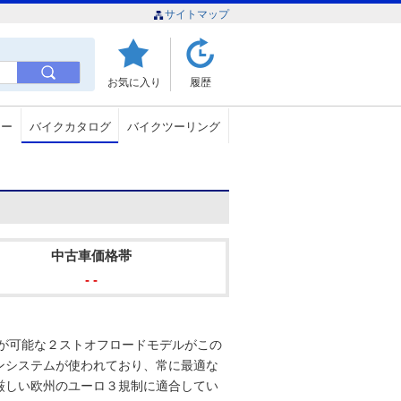
サイトマップ
お気に入り
履歴
ュー
バイクカタログ
バイクツーリング
中古車価格帯
- -
行が可能な２ストオフロードモデルがこの
ョンシステムが使われており、常に最適な
厳しい欧州のユーロ３規制に適合してい