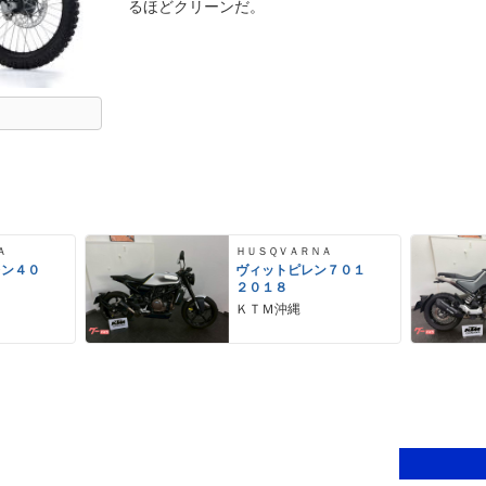
るほどクリーンだ。
Ａ
ＨＵＳＱＶＡＲＮＡ
レン４０
ヴィットピレン７０１
２０１８
ＫＴＭ沖縄