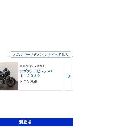
ハスクバーナのバイクをすべて見る
ＨＵＳＱＶＡＲＮＡ
ＨＵＳＱＶＡＲ
スヴァルトピレン４０
ＦＥ２５０ 
１ ２０２０
ＫＴＭ沖縄
ＫＴＭ沖縄
新登場