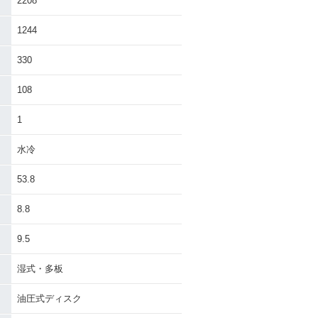
2208
1244
330
108
1
水冷
53.8
8.8
9.5
湿式・多板
油圧式ディスク