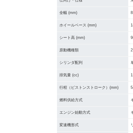
仕向け・仕様
全幅 (mm)
8
ホイールベース (mm)
1
シート高 (mm)
9
原動機種類
シリンダ配列
排気量 (cc)
1
行程（ピストンストローク）(mm)
5
燃料供給方式
エンジン始動方式
変速機形式