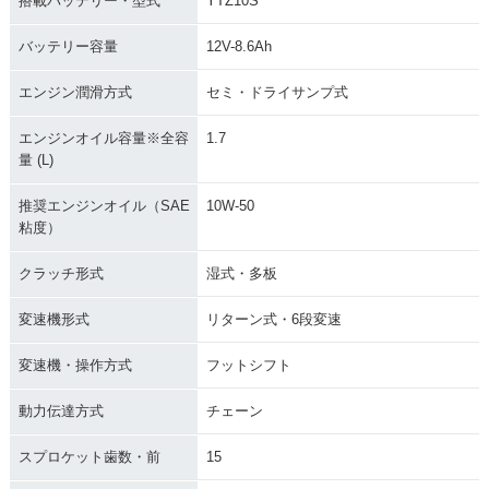
搭載バッテリー・型式
YTZ10S
バッテリー容量
12V-8.6Ah
エンジン潤滑方式
セミ・ドライサンプ式
エンジンオイル容量※全容
1.7
量 (L)
推奨エンジンオイル（SAE
10W-50
粘度）
クラッチ形式
湿式・多板
変速機形式
リターン式・6段変速
変速機・操作方式
フットシフト
動力伝達方式
チェーン
スプロケット歯数・前
15