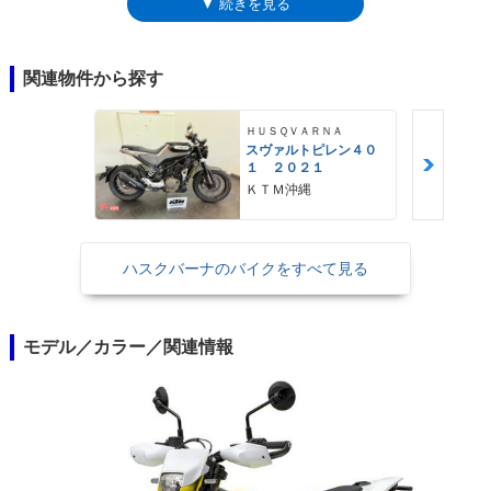
▼ 続きを見る
ジンは規制対応しながらも最高出力を向上させ、ABSなどの車体の電子制
御システムも大幅にアップデートされた。また、これまでモノクロ液晶だ
ったメーターパネルは、4.2インチのフルカラーTFTディスプレイを採用
し、ヘッドライトはLED化された。
関連物件から探す
ＨＵＳＱＶＡＲＮＡ
スヴァルトピレン４０
１ ２０２１
ＫＴＭ沖縄
ハスクバーナのバイクをすべて見る
モデル／カラー／関連情報