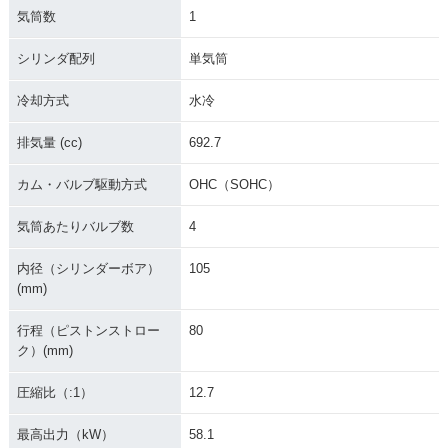
気筒数
1
シリンダ配列
単気筒
冷却方式
水冷
排気量 (cc)
692.7
カム・バルブ駆動方式
OHC（SOHC）
気筒あたりバルブ数
4
内径（シリンダーボア）
105
(mm)
行程（ピストンストロー
80
ク）(mm)
圧縮比（:1）
12.7
最高出力（kW）
58.1