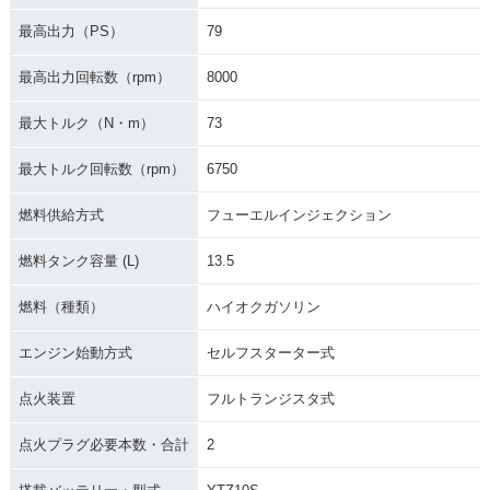
最高出力（PS）
79
最高出力回転数（rpm）
8000
最大トルク（N・m）
73
最大トルク回転数（rpm）
6750
燃料供給方式
フューエルインジェクション
燃料タンク容量 (L)
13.5
燃料（種類）
ハイオクガソリン
エンジン始動方式
セルフスターター式
点火装置
フルトランジスタ式
点火プラグ必要本数・合計
2