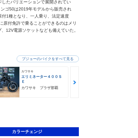
ジしたバリエーションで展開されてい
ンゴ50は2019年モデルから販売され
は原付1種となり、一人乗り、法定速度
ゴに原付免許で乗ることができるのはメリ
プ、12V電源ソケットなども備えていた。
プジョーのバイクをすべて見る
カワサキ
カワサキ
エリミネーター４００Ｓ
Ｎｉｎｊａ 
Ｅ
ＳＥ
カワサキ プラザ那覇
ゴヤオート 
カラーチェンジ