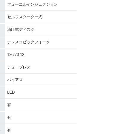
フューエルインジェクション
セルフスターター式
油圧式ディスク
テレスコピックフォーク
120/70-12
チューブレス
バイアス
LED
有
有
ト
有