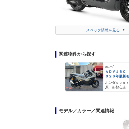
スペック情報を見る
関連物件から探す
ホンダ
ＡＤＶ１６０
０２６年最新
ールスモーキ
ホンダｓｐｏ
スマートキー
原 新都心店
メットイン 
ｙｐｅ−Ｃ装備
モデル／カラー／関連情報