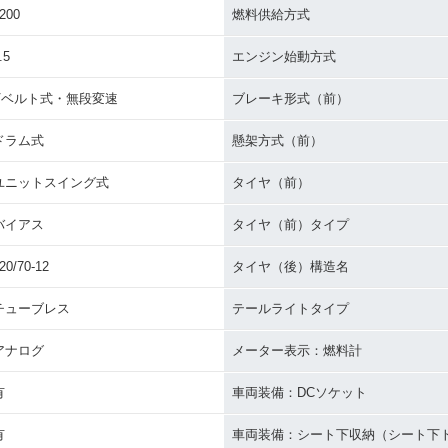
200
燃料供給方式
.5
エンジン始動方式
Vベルト式・無段変速
ブレーキ形式（前）
ドラム式
懸架方式（前）
ユニットスイング式
タイヤ（前）
バイアス
タイヤ（前）タイプ
20/70-12
タイヤ（後）構造名
チューブレス
テールライトタイプ
アナログ
メーター表示：燃料計
有
車両装備：DCソケット
有
車両装備：シート下収納（シート下