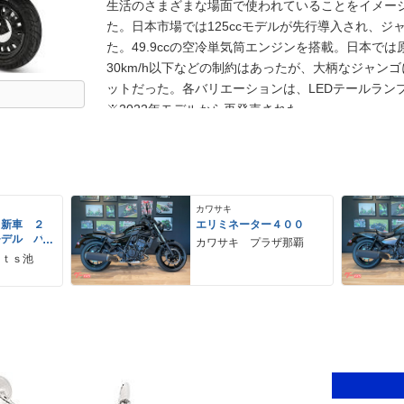
生活のさまざまな場面で使われていることをイメー
た。日本市場では125ccモデルが先行導入され、ジャ
た。49.9ccの空冷単気筒エンジンを搭載。日本で
30km/h以下などの制約はあったが、大柄なジャン
ットだった。各バリエーションは、LEDテールラン
※2022年モデルから再発売された。
カワサキ
 新車 ２
エリミネーター４００
モデル パ
カワサキ プラザ那覇
ーグレー
ｒｔｓ池
 ２９Ｌ
ＵＳＢ Ｔ