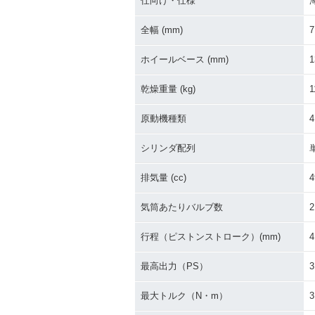
仕向け・仕様
全幅 (mm)
7
ホイールベース (mm)
1
乾燥重量 (kg)
1
原動機種類
シリンダ配列
排気量 (cc)
4
気筒あたりバルブ数
2
行程（ピストンストローク）(mm)
4
最高出力（PS）
3
最大トルク（N・m）
3