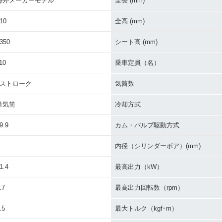
海外メーカーモデル
全長 (mm)
10
全高 (mm)
350
シート高 (mm)
10
乗車定員（名）
4ストローク
気筒数
単気筒
冷却方式
9.9
カム・バルブ駆動方式
内径（シリンダーボア）(mm)
1.4
最高出力（kW）
.7
最高出力回転数（rpm）
.5
最大トルク（kgf･m）