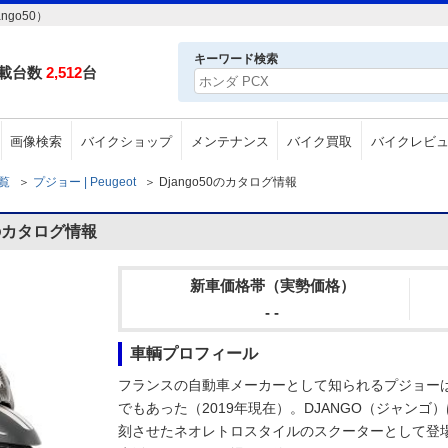
ngo50）
キーワード検索
載台数
2,512
台
画像検索
バイクショップ
メンテナンス
バイク買取
バイクレビ
一覧
＞
プジョー | Peugeot
＞
Django50のカタログ情報
0のカタログ情報
新車価格帯（実勢価格）
- -
車輌プロフィール
フランスの自動車メーカーとして知られるプジョー
でもあった（2019年現在）。DJANGO（ジャンゴ）
刻させたネオレトロスタイルのスクーターとして登