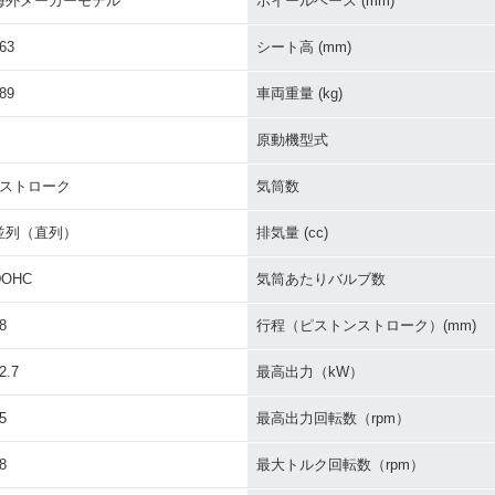
海外メーカーモデル
ホイールベース (mm)
63
シート高 (mm)
89
車両重量 (kg)
原動機型式
4ストローク
気筒数
並列（直列）
排気量 (cc)
DOHC
気筒あたりバルブ数
8
行程（ピストンストローク）(mm)
2.7
最高出力（kW）
5
最高出力回転数（rpm）
8
最大トルク回転数（rpm）