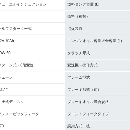
フューエルインジェクション
燃料タンク容量 (L)
燃料（種類）
セルフスターター式
点火装置
2V-10Ah
エンジンオイル容量※全容量 (L)
0W-50
クラッチ形式
リターン式・6段変速
変速機・操作方式
チェーン
フレーム型式
3.7 °
ブレーキ形式（前）
油圧式ディスク
ブレーキオイル適合規格
テレスコピックフォーク
フロントフォークタイプ
70
懸架方式（後）