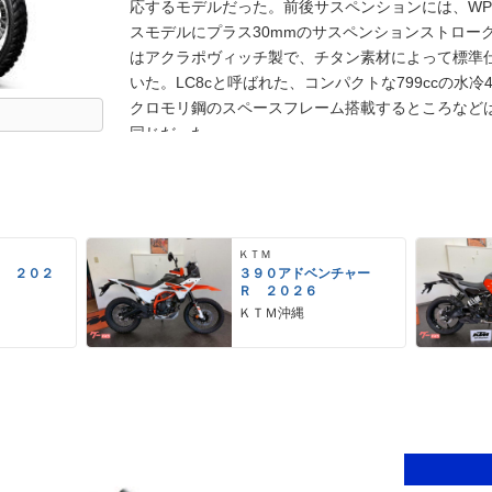
応するモデルだった。前後サスペンションには、W
スモデルにプラス30mmのサスペンションストローク
はアクラポヴィッチ製で、チタン素材によって標準仕
いた。LC8cと呼ばれた、コンパクトな799ccの水冷
クロモリ鋼のスペースフレーム搭載するところなどは
同じだった。
ＫＴＭ
ク ２０２
３９０アドベンチャー
Ｒ ２０２６
ＫＴＭ沖縄