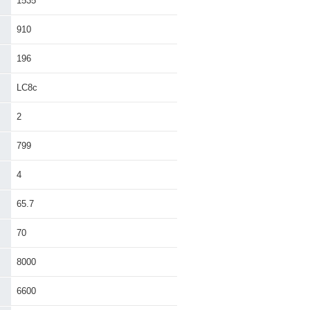
1535
910
196
LC8c
2
799
4
65.7
70
8000
6600