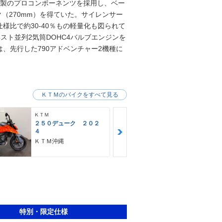
P製のプロコンポーネンツを採用し、ベー
（270mm）を得ていた。サイレンサー
様比で約30-40％もの軽量化も図られて
4スト並列2気筒DOHC4バルブエンジンを
、先行した790アドベンチャー2機種に
ＫＴＭのバイクをすべて見る
ＫＴＭ
ＫＴＭ
２５０デューク ２０２
２５０ＥＸＣ
４
ＤＡＹＳ ２
タード仕様
ＫＴＭ沖縄
ＫＴＭ沖縄
特別・限定仕様