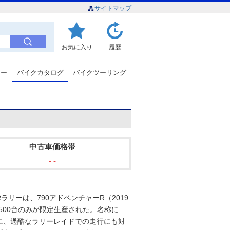
サイトマップ
お気に入り
履歴
ュー
バイクカタログ
バイクツーリング
中古車価格帯
- -
ラリーは、790アドベンチャーR（2019
500台のみが限定生産された。名称に
に、過酷なラリーレイドでの走行にも対