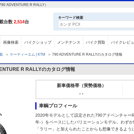
DVENTURE R RALLY）
キーワード検索
載台数
2,514
台
画像検索
バイクショップ
メンテナンス
バイク買取
バイクレビ
一覧
＞
ケーティーエム | KTM
＞
790 ADVENTURE R RALLYのカタログ情報
ENTURE R RALLYのカタログ情報
新車価格帯（実勢価格）
- -
車輌プロフィール
2020年モデルとして設定された790アドベンチャーR
年-）をベースにしたバリエーションモデル。わずか
「ラリー」と加えられたことからも想像できるよう