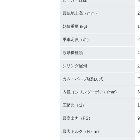
仕向け・仕様
最低地上高（ｍｍ）
2
乾燥重量 (kg)
1
乗車定員（名）
2
原動機種類
シリンダ配列
カム・バルブ駆動方式
内径（シリンダーボア）(mm)
8
圧縮比（:1）
1
最高出力（PS）
9
最大トルク（N・m）
8