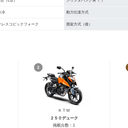
V型（L型）
シリンダバンク角（°）
水冷
動力伝達方式
テレスコピックフォーク
懸架方式（後）
2
ＫＴＭ
２５０デューク
掲載台数：1