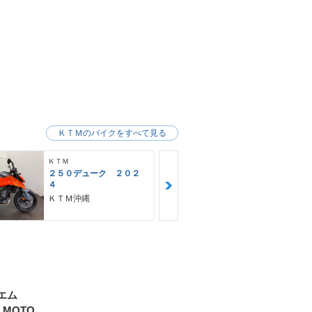
ＫＴＭのバイクをすべて見る
ＫＴＭ
ＫＴＭ
２５０デューク ２０２
２５０ＥＸＣ
４
ＤＡＹＳ ２
タード仕様
ＫＴＭ沖縄
ＫＴＭ沖縄
エム
R MOTO