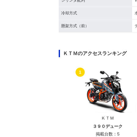
シリンダ配列
冷却方式
懸架方式（前）
ＫＴＭのアクセスランキング
1
ＫＴＭ
３９０デューク
掲載台数：5