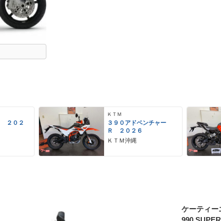
ＫＴＭ
ク ２０２
３９０アドベンチャー
Ｒ ２０２６
ＫＴＭ沖縄
ケーティー
990 SUPE