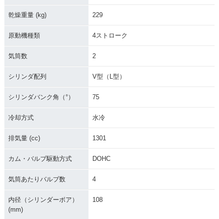
乾燥重量 (kg)
229
原動機種類
4ストローク
気筒数
2
シリンダ配列
V型（L型）
シリンダバンク角（°）
75
冷却方式
水冷
排気量 (cc)
1301
カム・バルブ駆動方式
DOHC
気筒あたりバルブ数
4
内径（シリンダーボア）
108
(mm)