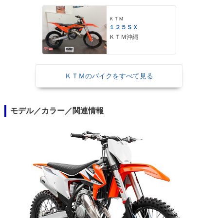
ＫＴＭ
１２５ＳＸ
ＫＴＭ沖縄
ＫＴＭのバイクをすべて見る
モデル／カラー／関連情報