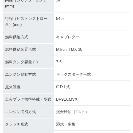
内径（シリンダーボア）
54
(mm)
行程（ピストンストロー
54.5
ク）(mm)
燃料供給方式
キャブレター
燃料供給装置形式
Mikuni TMX 38
燃料タンク容量 (L)
7.5
エンジン始動方式
キックスターター式
点火装置
C.D.I.式
点火プラグ標準搭載・型式
BR9ECMVX
エンジン潤滑方式
混合給油（2スト）
クラッチ形式
湿式・多板