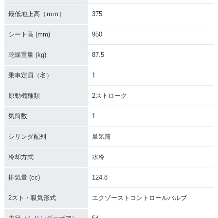
最低地上高（ｍｍ）
375
シート高 (mm)
950
乾燥重量 (kg)
87.5
乗車定員（名）
1
原動機種類
2ストローク
気筒数
1
シリンダ配列
単気筒
冷却方式
水冷
排気量 (cc)
124.8
2スト・吸気形式
エクゾーストコントロールバルブ