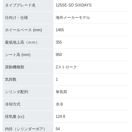
タイプグレード名
125SE-SD SIXDAYS
仕向け・仕様
海外メーカーモデル
ホイールベース (mm)
1465
最低地上高（ｍｍ）
355
シート高 (mm)
950
原動機種類
2ストローク
気筒数
1
シリンダ配列
単気筒
冷却方式
水冷
排気量 (cc)
124.8
内径（シリンダーボア）
54