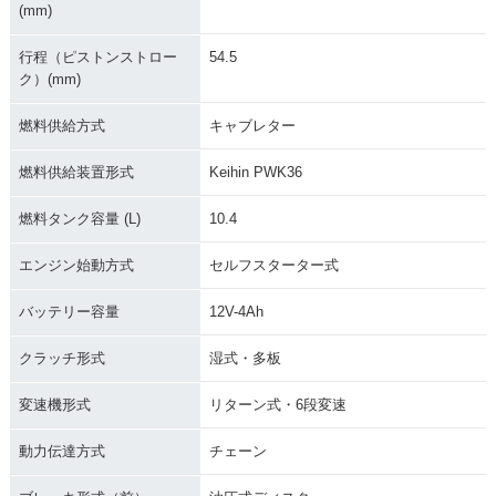
(mm)
行程（ピストンストロー
54.5
ク）(mm)
燃料供給方式
キャブレター
燃料供給装置形式
Keihin PWK36
燃料タンク容量 (L)
10.4
エンジン始動方式
セルフスターター式
バッテリー容量
12V-4Ah
クラッチ形式
湿式・多板
変速機形式
リターン式・6段変速
動力伝達方式
チェーン