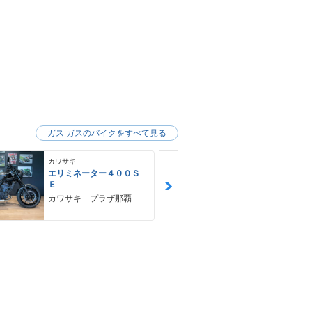
ガス ガスのバイクをすべて見る
カワサキ
カワサキ
エリミネーター４００Ｓ
Ｚ９００ＲＳ
Ｅ
カワサキ プ
カワサキ プラザ那覇