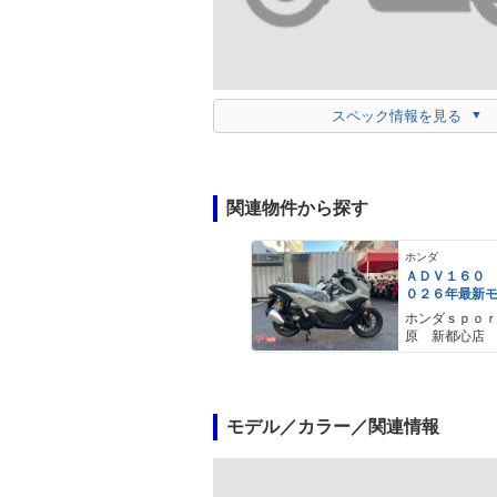
スペック情報を見る
関連物件から探す
ホンダ
ＡＤＶ１６０
０２６年最新
ールスモーキ
ホンダｓｐｏ
スマートキー
原 新都心店
メットイン 
ｙｐｅ−Ｃ装備
モデル／カラー／関連情報