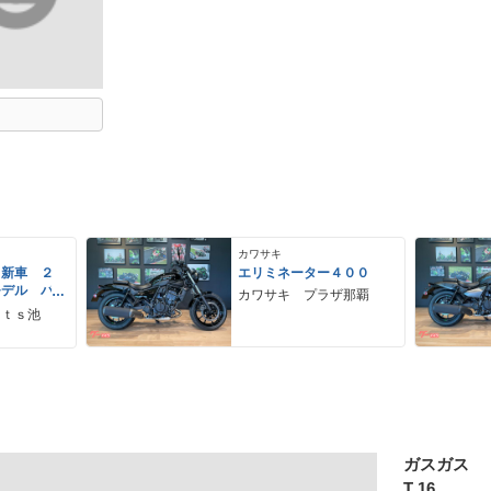
カワサキ
 新車 ２
エリミネーター４００
モデル パ
カワサキ プラザ那覇
ーグレー
ｒｔｓ池
 ２９Ｌ
ＵＳＢ Ｔ
ガスガス
T 16