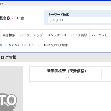
16）
キーワード検索
載台数
2,513
台
画像検索
バイクショップ
メンテナンス
バイク買取
バイクレビ
一覧
＞
ガスガス | GAS GAS
＞
T 16のカタログ情報
カタログ情報
新車価格帯（実勢価格）
- -