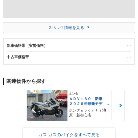
スペック情報を見る
- -
新車価格帯（実勢価格）
中古車価格帯
- -
関連物件から探す
ホンダ
ＡＤＶ１６０ 新車
２０２６年最新モデ
ル パールスモーキー
ホンダｓｐｏｒｔｓ池
グレー スマートキ
原 新都心店
ー ２９Ｌメットイ
ン ＵＳＢ Ｔｙｐｅ
−Ｃ装備
ガス ガスのバイクをすべて見る