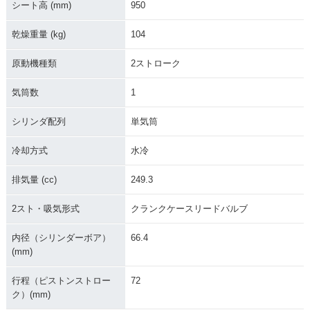
シート高 (mm)
950
乾燥重量 (kg)
104
原動機種類
2ストローク
気筒数
1
シリンダ配列
単気筒
冷却方式
水冷
排気量 (cc)
249.3
2スト・吸気形式
クランクケースリードバルブ
内径（シリンダーボア）
66.4
(mm)
行程（ピストンストロー
72
ク）(mm)