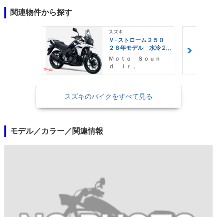
関連物件から探す
スズキ
Ｖ−ストローム２５０
２６年モデル 水冷２
気筒エンジン ＬＥＤ
Ｍｏｔｏ Ｓｏｕｎ
ヘッドライト標準装備
ｄ Ｊｒ，
スズキのバイクをすべて見る
モデル／カラー／関連情報