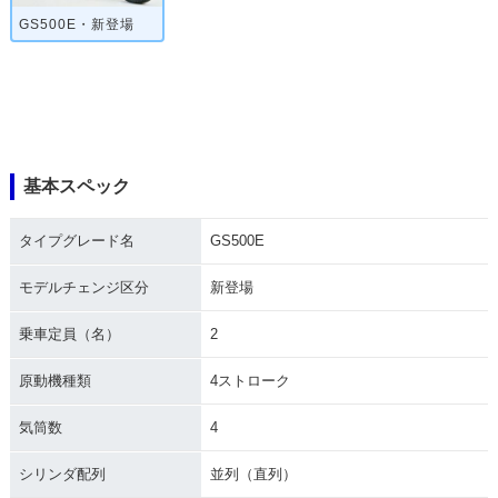
GS500E・新登場
基本スペック
タイプグレード名
GS500E
モデルチェンジ区分
新登場
乗車定員（名）
2
原動機種類
4ストローク
気筒数
4
シリンダ配列
並列（直列）