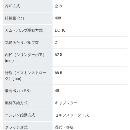
冷却方式
空冷
排気量 (cc)
498
カム・バルブ駆動方式
DOHC
気筒あたりバルブ数
2
内径（シリンダーボア）
52.8
(mm)
行程（ピストンストロー
55.6
ク）(mm)
最高出力（PS）
46
燃料供給方式
キャブレター
エンジン始動方式
セルフスターター式
クラッチ形式
湿式・多板