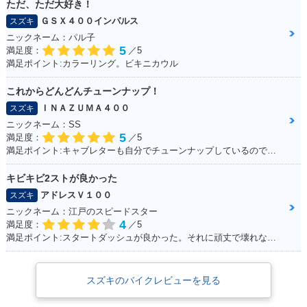
ただ、ただ大好き！
ＧＳＸ４００インパルス
スズキ
ニックネーム：パル子
5
満足度：
／5
満足ポイント:カラーリング。ビキニカウル
これからどんどんチューンナップ！
ＩＮＡＺＵＭＡ４００
スズキ
ニックネーム：SS
5
満足度：
／5
満足ポイント:キャブレターも自分でチューンナップしているので、これからもっともっとチューンナップしていきたい♪
キビキビ2ストが良かった
アドレスＶ１００
スズキ
ニックネーム：江戸のスピードスター
4
満足度：
／5
満足ポイント:スタートダッシュが良かった。それに頑丈で壊れない。燃費はそこそこ。あと、足元もフラットで、リアにはボックスを付ければ、相当量を運べます。シート下は、フルフェイスがしっかりと格納できました。あとはフロントの内側収納もたっぷりサイズで、500のペットボトルも入ります。企画でやった、V100 ツーリングは今でも思い出になってます。そんな便利な一台です。
スズキのバイクレビューを見る