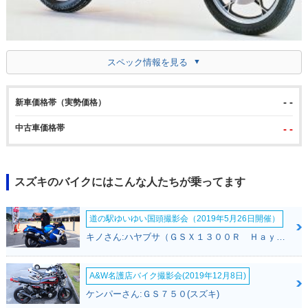
スペック情報を見る
- -
新車価格帯（実勢価格）
中古車価格帯
- -
スズキのバイクにはこんな人たちが乗ってます
道の駅ゆいゆい国頭撮影会（2019年5月26日開催）
キノさん:ハヤブサ（ＧＳＸ１３００Ｒ Ｈａｙａｂｕｓａ）(スズキ)
A&W名護店バイク撮影会(2019年12月8日)
ケンパーさん:ＧＳ７５０(スズキ)