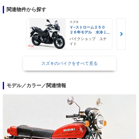
関連物件から探す
スズキ
Ｖ−ストローム２５０
２６年モデル 水冷２
気筒エンジン ＬＥＤ
バイクショップ ユナ
ヘッドライト標準装備
イト
スズキのバイクをすべて見る
モデル／カラー／関連情報