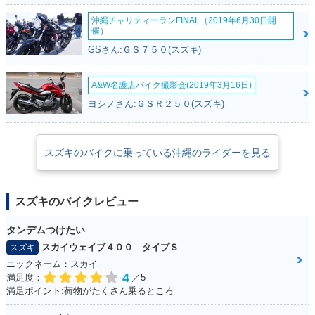
沖縄チャリティーランFINAL（2019年6月30日開
催）
GSさん:ＧＳ７５０(スズキ)
A&W名護店バイク撮影会(2019年3月16日)
ヨシノさん:ＧＳＲ２５０(スズキ)
スズキのバイクに乗っている沖縄のライダーを見る
スズキのバイクレビュー
タンデムつけたい
スカイウェイブ４００ タイプＳ
スズキ
ニックネーム：スカイ
4
満足度：
／5
満足ポイント:荷物がたくさん乗るところ