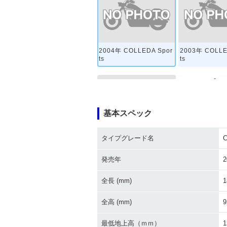
2004年 COLLEDA Spor
2003年 COLLE
ts
ts
基本スペック
タイプグレード名
C
1997年 COLLEDA Spor
1996年 COLLE
ts
ts・新登場
発売年
2
全長 (mm)
1
全高 (mm)
9
最低地上高（ｍｍ）
1