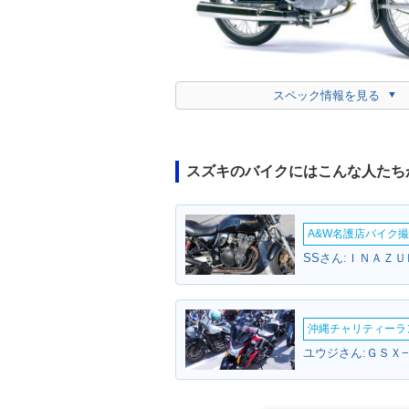
スペック情報を見る
スズキのバイクにはこんな人たち
A&W名護店バイク撮影
SSさん:ＩＮＡＺＵ
沖縄チャリティーランF
ユウジさん:ＧＳＸ−