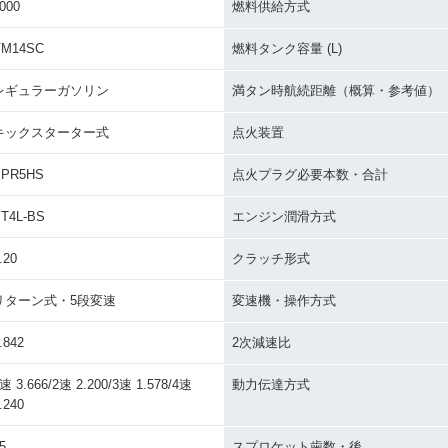
000
燃料供給方式
VM14SC
燃料タンク容量 (L)
レギュラーガソリン
満タン時航続距離（概算・参考値）
キックスターター式
点火装置
BPR5HS
点火プラグ必要本数・合計
T4L-BS
エンジン潤滑方式
.20
クラッチ形式
リターン式・5段変速
変速機・操作方式
.842
2次減速比
速 3.666/2速 2.200/3速 1.578/4速
動力伝達方式
.240
5
スプロケット歯数・後