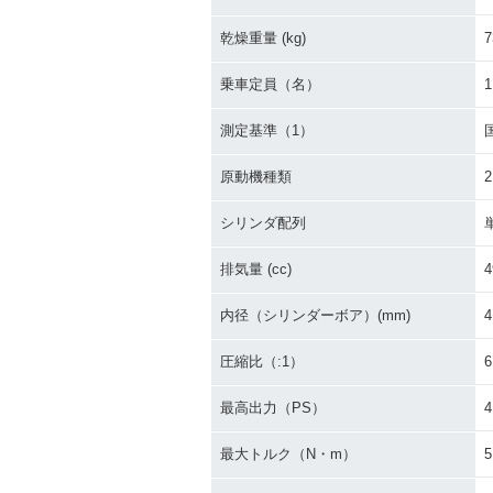
乾燥重量 (kg)
7
乗車定員（名）
1
測定基準（1）
原動機種類
シリンダ配列
排気量 (cc)
4
内径（シリンダーボア）(mm)
4
圧縮比（:1）
6
最高出力（PS）
4
最大トルク（N・m）
5