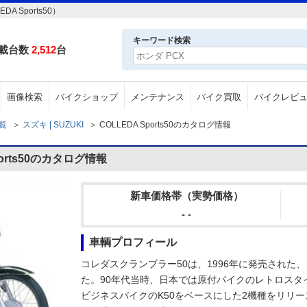
 Sports50）
キーワード検索
載台数
2,512
台
画像検索
バイクショップ
メンテナンス
バイク買取
バイクレビ
一覧
＞
スズキ | SUZUKI
＞
COLLEDA Sports50のカタログ情報
ports50のカタログ情報
新車価格帯（実勢価格）
- -
車輌プロフィール
コレダスクランブラー50は、1996年に発売された
た。90年代当時、日本では原付バイクのレトロスタ
ビジネスバイクのK50をベースにした2機種をリリー