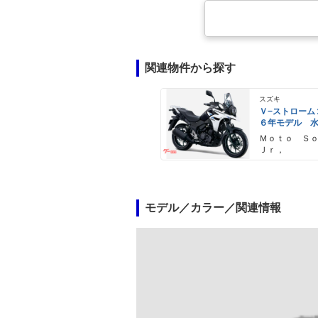
関連物件から探す
スズキ
Ｖ−ストローム
６年モデル 
エンジン Ｌ
Ｍｏｔｏ Ｓ
ライト標準装
Ｊｒ，
モデル／カラー／関連情報