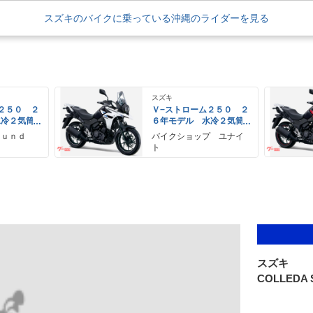
スズキのバイクに乗っている沖縄のライダーを見る
スズキ
２５０ ２
Ｖ−ストローム２５０ ２
水冷２気筒
６年モデル 水冷２気筒
ＥＤヘッド
エンジン ＬＥＤヘッド
ｏｕｎｄ
バイクショップ ユナイ
備
ライト標準装備
ト
スズキ
COLLEDA S