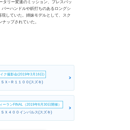
ロータリー変速のミッション、プレスバッ
、バーハンドルや鋲打ちのあるロングシ
再現していた。姉妹モデルとして、スク
ンナップされていた。
イク撮影会(2019年3月16日)
ＧＳＸ−Ｒ１１００(スズキ)
ーランFINAL（2019年6月30日開催）
ＧＳＸ４００インパルス(スズキ)