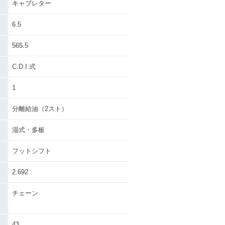
キャブレター
6.5
565.5
C.D.I.式
1
分離給油（2スト）
湿式・多板
フットシフト
2.692
チェーン
43