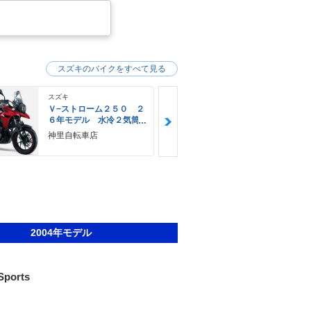
スズキのバイクをすべて見る
スズキ
スズキ
Ｖ−ストローム２５０ ２
Ｖ−ストロー
６年モデル 水冷２気筒
６年モデル 
エンジン ＬＥＤヘッド
エンジン Ｌ
神里自転車店
ＹＥＬＬＯＷ
ライト標準装備
ライト標準装
Ｅ
2004年モデル
ports