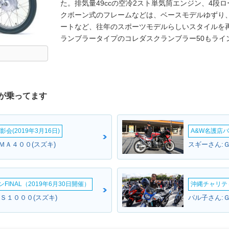
た。排気量49ccの空冷2スト単気筒エンジン、4段
クボーン式のフレームなどは、ベースモデルゆずり
ートなど、往年のスポーツモデルらしいスタイルを
ランブラータイプのコレダスクランブラー50もライ
が乗ってます
会(2019年3月16日)
A&W名護店バ
ＭＡ４００(スズキ)
スギーさん:
INAL（2019年6月30日開催）
沖縄チャリティ
Ｓ１０００(スズキ)
パル子さん: