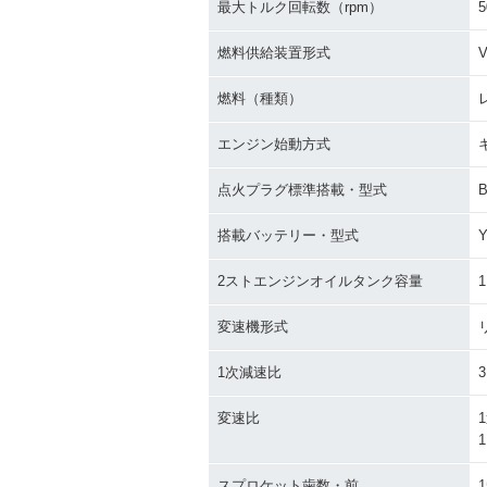
最大トルク回転数（rpm）
5
燃料供給装置形式
燃料（種類）
エンジン始動方式
点火プラグ標準搭載・型式
搭載バッテリー・型式
Y
2ストエンジンオイルタンク容量
1
変速機形式
1次減速比
3
変速比
1
1
スプロケット歯数・前
1