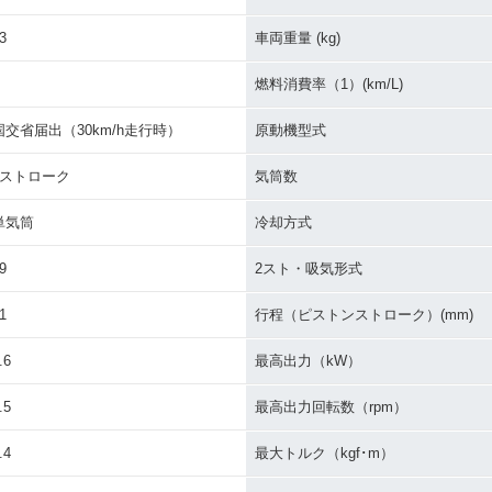
3
車両重量 (kg)
燃料消費率（1）(km/L)
国交省届出（30km/h走行時）
原動機型式
2ストローク
気筒数
単気筒
冷却方式
9
2スト・吸気形式
1
行程（ピストンストローク）(mm)
.6
最高出力（kW）
.5
最高出力回転数（rpm）
.4
最大トルク（kgf･m）