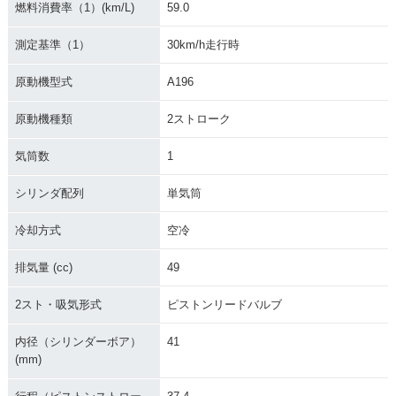
燃料消費率（1）(km/L)
59.0
測定基準（1）
30km/h走行時
原動機型式
A196
原動機種類
2ストローク
気筒数
1
シリンダ配列
単気筒
冷却方式
空冷
排気量 (cc)
49
2スト・吸気形式
ピストンリードバルブ
内径（シリンダーボア）
41
(mm)