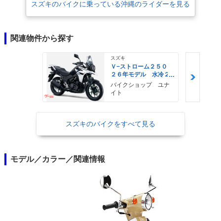
スズキのバイクに乗っている沖縄のライダーを見る
関連物件から探す
スズキ
Ｖ−ストローム２５０
２６年モデル 水冷２
気筒エンジン ＬＥＤ
バイクショップ ユナ
ヘッドライト標準装備
イト
スズキのバイクをすべて見る
モデル／カラー／関連情報