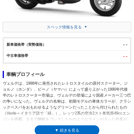
スペック情報を見る
- -
新車価格帯（実勢価格）
中古車価格帯
- -
車輌プロフィール
ヴェルデは、1998年に発売されたレトロスタイルの原付スクーター。ジ
ョルノ（ホンダ）、ビーノ（ヤマハ）によって盛り上がった1990年代後
半のレトロスクーター市場は、ヴェルデの登場により国産メーカー三つ巴
の争いになった。ヴェルデの名称は、初期モデルの車体カラーが、クラシ
ックベスパをおもわせるようなグリーンだったことから付けられたもの
（Verde＝イタリア語で「緑」）。レッツ2系の空冷2スト単気筒49ccエン
ジンを搭載。まるで鋼板をプレスしたかのようなラインが入った外装が、
ライバルよりもクラシックな雰囲気を醸していた。2001年にはマイナー
▼ 続きを見る
チェンジを受け、給油口をシート下からシート後方へ移設。ガソリンやエ