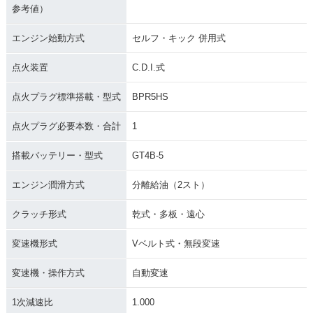
参考値）
エンジン始動方式
セルフ・キック 併用式
点火装置
C.D.I.式
点火プラグ標準搭載・型式
BPR5HS
点火プラグ必要本数・合計
1
搭載バッテリー・型式
GT4B-5
エンジン潤滑方式
分離給油（2スト）
クラッチ形式
乾式・多板・遠心
変速機形式
Vベルト式・無段変速
変速機・操作方式
自動変速
1次減速比
1.000