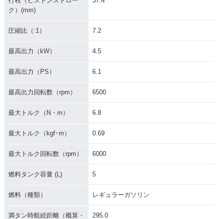
行程（ピストンストロー
37.4
ク）(mm)
圧縮比（:1）
7.2
最高出力（kW）
4.5
最高出力（PS）
6.1
最高出力回転数（rpm）
6500
最大トルク（N・m）
6.8
最大トルク（kgf･m）
0.69
最大トルク回転数（rpm）
6000
燃料タンク容量 (L)
5
燃料（種類）
レギュラーガソリン
満タン時航続距離（概算・
295.0