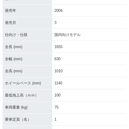
発売年
2004
1998年 Verde・新
発売月
3
登場
仕向け・仕様
国内向けモデル
全長 (mm)
1655
全幅 (mm)
630
全高 (mm)
1010
ホイールベース (mm)
1140
最低地上高（ｍｍ）
100
車両重量 (kg)
75
乗車定員（名）
1