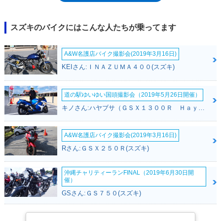
ンジンオイルの給油のためにシートを上げる必要がなくなり、利便性が向
上した。あわせて、シート下トランクの収容容量も拡大された。翌年には
メインキー操作でセンタースタンドロックも可能な集中ロックシステムを
スズキのバイクにはこんな人たちが乗ってます
装備した。
A&W名護店バイク撮影会(2019年3月16日)
KEIさん:ＩＮＡＺＵＭＡ４００(スズキ)
道の駅ゆいゆい国頭撮影会（2019年5月26日開催）
キノさん:ハヤブサ（ＧＳＸ１３００Ｒ Ｈａｙａｂｕｓａ）(スズキ)
A&W名護店バイク撮影会(2019年3月16日)
Rさん:ＧＳＸ２５０Ｒ(スズキ)
沖縄チャリティーランFINAL（2019年6月30日開
催）
GSさん:ＧＳ７５０(スズキ)