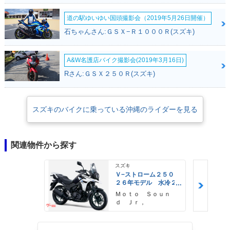
道の駅ゆいゆい国頭撮影会（2019年5月26日開催）
石ちゃんさん:ＧＳＸ−Ｒ１０００Ｒ(スズキ)
A&W名護店バイク撮影会(2019年3月16日)
Rさん:ＧＳＸ２５０Ｒ(スズキ)
スズキのバイクに乗っている沖縄のライダーを見る
関連物件から探す
スズキ
Ｖ−ストローム２５０
２６年モデル 水冷２
気筒エンジン ＬＥＤ
Ｍｏｔｏ Ｓｏｕｎ
ヘッドライト標準装備
ｄ Ｊｒ，