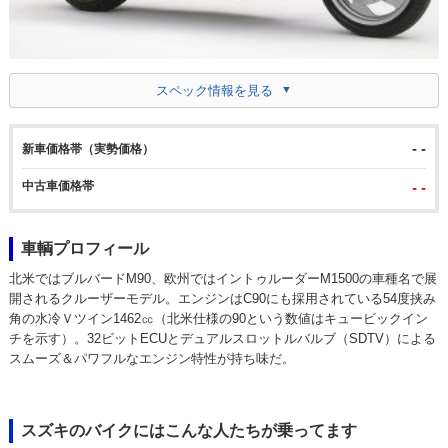
スペック情報を見る
- -
新車価格帯（実勢価格）
中古車価格帯
- -
車輌プロフィール
北米ではブルバードM90、欧州ではイントゥルーダーM1500の車種名で展
開されるクルーザーモデル。エンジンはC90にも採用されている54度挟み
角の水冷Ｖツイン1462㏄（北米仕様の90という数値はキュービックイン
チを示す）。32ビットECUとデュアルスロットルバルブ（SDTV）による
スムーズ＆パワフルなエンジン特性が持ち味だ。
スズキのバイクにはこんな人たちが乗ってます