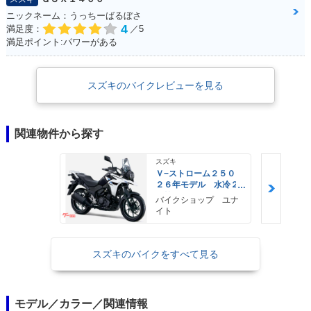
ニックネーム：うっちーばるぼさ
4
満足度：
／5
満足ポイント:パワーがある
スズキのバイクレビューを見る
関連物件から探す
スズキ
Ｖ−ストローム２５０
２６年モデル 水冷２
気筒エンジン ＬＥＤ
バイクショップ ユナ
ヘッドライト標準装備
イト
スズキのバイクをすべて見る
モデル／カラー／関連情報