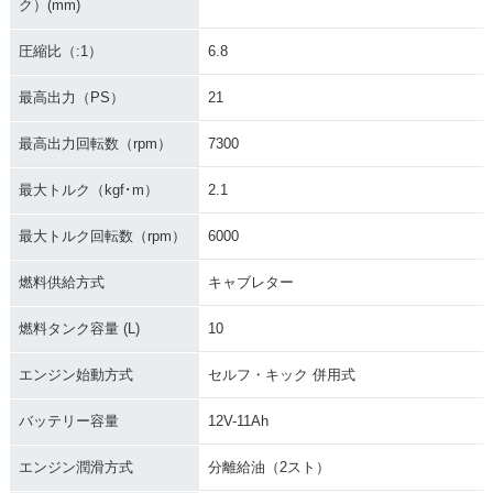
ク）(mm)
圧縮比（:1）
6.8
最高出力（PS）
21
最高出力回転数（rpm）
7300
最大トルク（kgf･m）
2.1
最大トルク回転数（rpm）
6000
燃料供給方式
キャブレター
燃料タンク容量 (L)
10
エンジン始動方式
セルフ・キック 併用式
バッテリー容量
12V-11Ah
エンジン潤滑方式
分離給油（2スト）