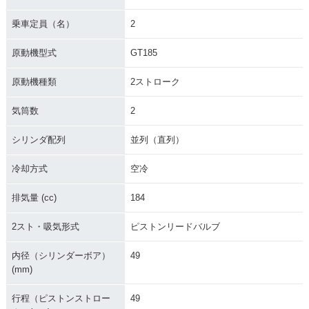
乗車定員（名）
2
原動機型式
GT185
原動機種類
2ストローク
気筒数
2
シリンダ配列
並列（直列）
冷却方式
空冷
排気量 (cc)
184
2スト・吸気形式
ピストンリードバルブ
内径（シリンダーボア）
49
(mm)
行程（ピストンストロー
49