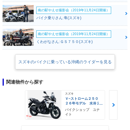
南の駅やえせ撮影会（2019年11月24日開催）
バイク乗りさん:隼(スズキ)
南の駅やえせ撮影会（2019年11月24日開催）
くわがなさん:ＧＳ７５０(スズキ)
スズキのバイクに乗っている沖縄のライダーを見る
関連物件から探す
スズキ
Ｖ−ストローム２５０
２６年モデル 水冷２
気筒エンジン ＬＥＤ
バイクショップ ユナ
ヘッドライト標準装備
イト