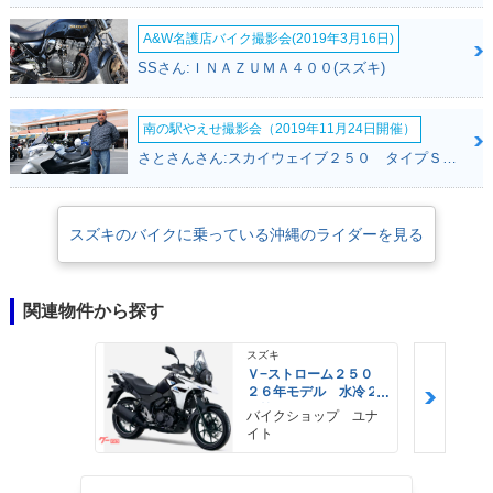
A&W名護店バイク撮影会(2019年3月16日)
SSさん:ＩＮＡＺＵＭＡ４００(スズキ)
南の駅やえせ撮影会（2019年11月24日開催）
さとさんさん:スカイウェイブ２５０ タイプＳ(スズキ)
スズキのバイクに乗っている沖縄のライダーを見る
関連物件から探す
スズキ
Ｖ−ストローム２５０
２６年モデル 水冷２
気筒エンジン ＬＥＤ
バイクショップ ユナ
ヘッドライト標準装備
イト