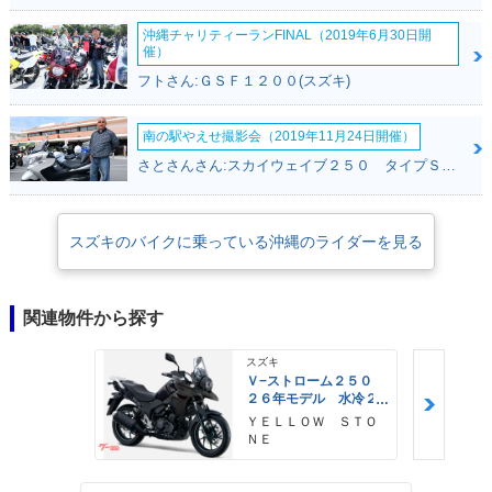
沖縄チャリティーランFINAL（2019年6月30日開
催）
フトさん:ＧＳＦ１２００(スズキ)
南の駅やえせ撮影会（2019年11月24日開催）
さとさんさん:スカイウェイブ２５０ タイプＳ(スズキ)
スズキのバイクに乗っている沖縄のライダーを見る
関連物件から探す
スズキ
Ｖ−ストローム２５０
２６年モデル 水冷２
気筒エンジン ＬＥＤ
ＹＥＬＬＯＷ ＳＴＯ
ヘッドライト標準装備
ＮＥ