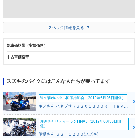
スペック情報を見る
- -
新車価格帯（実勢価格）
中古車価格帯
- -
スズキのバイクにはこんな人たちが乗ってます
道の駅ゆいゆい国頭撮影会（2019年5月26日開催）
キノさん:ハヤブサ（ＧＳＸ１３００Ｒ Ｈａｙａｂｕｓａ）(スズキ)
沖縄チャリティーランFINAL（2019年6月30日開
催）
伊禮さん:ＧＳＦ１２００(スズキ)