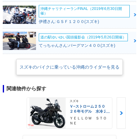
沖縄チャリティーランFINAL（2019年6月30日開
催）
伊禮さん:ＧＳＦ１２００(スズキ)
道の駅ゆいゆい国頭撮影会（2019年5月26日開催）
てっちゃんさん:バーグマン４００(スズキ)
スズキのバイクに乗っている沖縄のライダーを見る
関連物件から探す
スズキ
Ｖ−ストローム２５０
２６年モデル 水冷２
気筒エンジン ＬＥＤ
ＹＥＬＬＯＷ ＳＴＯ
ヘッドライト標準装備
ＮＥ