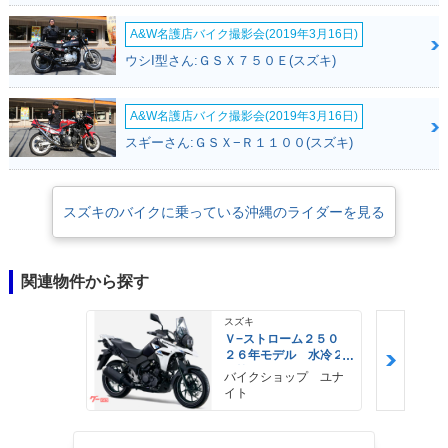
A&W名護店バイク撮影会(2019年3月16日)
ウシI型さん:ＧＳＸ７５０Ｅ(スズキ)
A&W名護店バイク撮影会(2019年3月16日)
スギーさん:ＧＳＸ−Ｒ１１００(スズキ)
スズキのバイクに乗っている沖縄のライダーを見る
関連物件から探す
スズキ
Ｖ−ストローム２５０
２６年モデル 水冷２
気筒エンジン ＬＥＤ
バイクショップ ユナ
ヘッドライト標準装備
イト