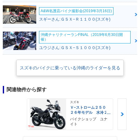
A&W名護店バイク撮影会(2019年3月16日)
スギーさん:ＧＳＸ−Ｒ１１００(スズキ)
沖縄チャリティーランFINAL（2019年6月30日開
催）
ユウジさん:ＧＳＸ−Ｓ１０００(スズキ)
スズキのバイクに乗っている沖縄のライダーを見る
関連物件から探す
スズキ
Ｖ−ストローム２５０
２６年モデル 水冷２
気筒エンジン ＬＥＤ
バイクショップ ユナ
ヘッドライト標準装備
イト