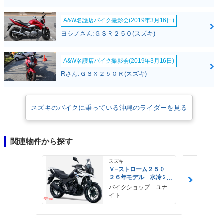
A&W名護店バイク撮影会(2019年3月16日)
ヨシノさん:ＧＳＲ２５０(スズキ)
A&W名護店バイク撮影会(2019年3月16日)
Rさん:ＧＳＸ２５０Ｒ(スズキ)
スズキのバイクに乗っている沖縄のライダーを見る
関連物件から探す
スズキ
Ｖ−ストローム２５０
２６年モデル 水冷２
気筒エンジン ＬＥＤ
バイクショップ ユナ
ヘッドライト標準装備
イト