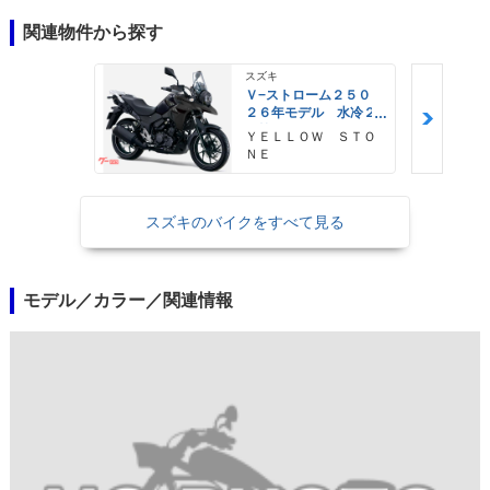
関連物件から探す
スズキ
Ｖ−ストローム２５０
２６年モデル 水冷２
気筒エンジン ＬＥＤ
ＹＥＬＬＯＷ ＳＴＯ
ヘッドライト標準装備
ＮＥ
スズキのバイクをすべて見る
モデル／カラー／関連情報