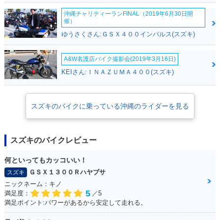
沖縄チャリティーランFINAL（2019年6月30日開
催）
ゆうさくさん:ＧＳＸ４００インパルス(スズキ)
A&W名護店バイク撮影会(2019年3月16日)
KEIさん:ＩＮＡＺＵＭＡ４００(スズキ)
スズキのバイクに乗っている沖縄のライダーを見る
スズキのバイクレビュー
何といってもカッコいい！
ＧＳＸ１３００Ｒハヤブサ
スズキ
ニックネーム：キノ
5
満足度：
／5
満足ポイント:パワーがあるから安定して走れる。