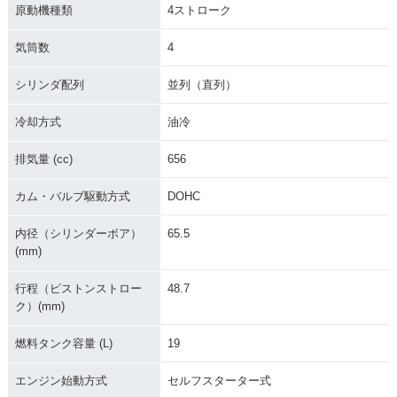
原動機種類
4ストローク
気筒数
4
シリンダ配列
並列（直列）
冷却方式
油冷
排気量 (cc)
656
カム・バルブ駆動方式
DOHC
内径（シリンダーボア）
65.5
(mm)
行程（ピストンストロー
48.7
ク）(mm)
燃料タンク容量 (L)
19
エンジン始動方式
セルフスターター式