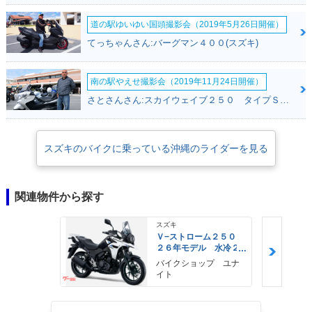
道の駅ゆいゆい国頭撮影会（2019年5月26日開催）
てっちゃんさん:バーグマン４００(スズキ)
南の駅やえせ撮影会（2019年11月24日開催）
さとさんさん:スカイウェイブ２５０ タイプＳ(スズキ)
スズキのバイクに乗っている沖縄のライダーを見る
関連物件から探す
スズキ
Ｖ−ストローム２５０
２６年モデル 水冷２
気筒エンジン ＬＥＤ
バイクショップ ユナ
ヘッドライト標準装備
イト