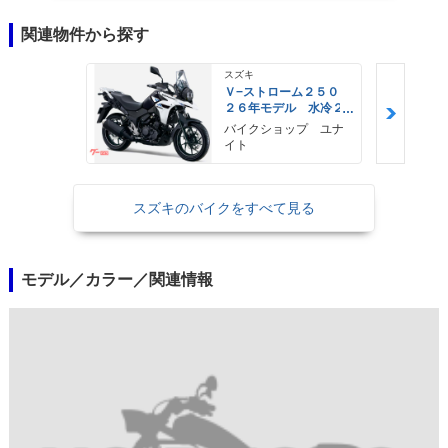
関連物件から探す
スズキ
Ｖ−ストローム２５０
２６年モデル 水冷２
気筒エンジン ＬＥＤ
バイクショップ ユナ
ヘッドライト標準装備
イト
スズキのバイクをすべて見る
モデル／カラー／関連情報