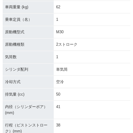
車両重量 (kg)
62
乗車定員（名）
1
原動機型式
M30
原動機種類
2ストローク
気筒数
1
シリンダ配列
単気筒
冷却方式
空冷
排気量 (cc)
50
内径（シリンダーボア）
41
(mm)
行程（ピストンストロー
38
ク）(mm)