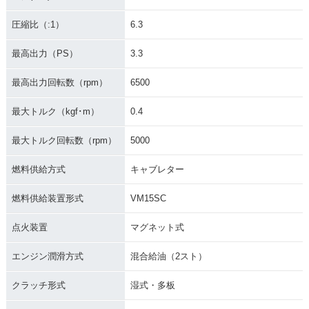
圧縮比（:1）
6.3
最高出力（PS）
3.3
最高出力回転数（rpm）
6500
最大トルク（kgf･m）
0.4
最大トルク回転数（rpm）
5000
燃料供給方式
キャブレター
燃料供給装置形式
VM15SC
点火装置
マグネット式
エンジン潤滑方式
混合給油（2スト）
クラッチ形式
湿式・多板