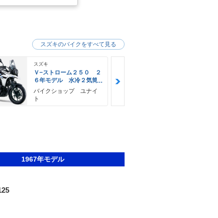
スズキのバイクをすべて見る
スズキ
スズキ
Ｖ−ストローム２５０ ２
Ｖ−ストロー
６年モデル 水冷２気筒
６年モデル 
エンジン ＬＥＤヘッド
エンジン Ｌ
バイクショップ ユナイ
神里自転車店
ライト標準装備
ライト標準装
ト
1967年モデル
125