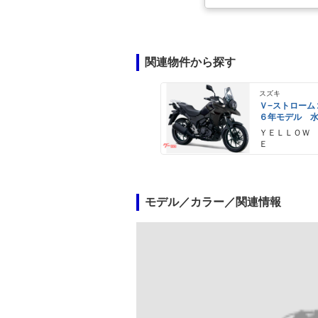
関連物件から探す
スズキ
Ｖ−ストローム
６年モデル 
エンジン Ｌ
ＹＥＬＬＯＷ
ライト標準装
Ｅ
モデル／カラー／関連情報