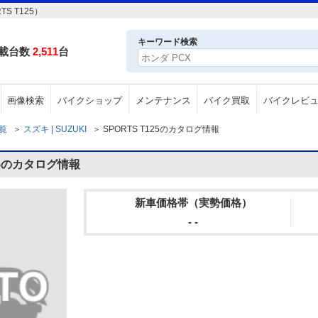
S T125）
キーワード検索
載台数
2,511
台
画像検索
バイクショップ
メンテナンス
バイク買取
バイクレビ
一覧
＞
スズキ | SUZUKI
＞
SPORTS T125のカタログ情報
125のカタログ情報
新車価格帯（実勢価格）
- -