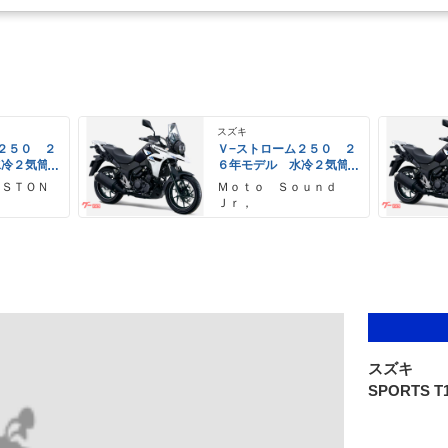
スズキ
２５０ ２
Ｖ−ストローム２５０ ２
水冷２気筒
６年モデル 水冷２気筒
ＥＤヘッド
エンジン ＬＥＤヘッド
 ＳＴＯＮ
Ｍｏｔｏ Ｓｏｕｎｄ
備
ライト標準装備
Ｊｒ，
スズキ
SPORTS T