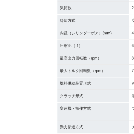
気筒数
2
冷却方式
内径（シリンダーボア）(mm)
4
圧縮比（:1）
6
最高出力回転数（rpm）
8
最大トルク回転数（rpm）
7
燃料供給装置形式
クラッチ形式
変速機・操作方式
動力伝達方式