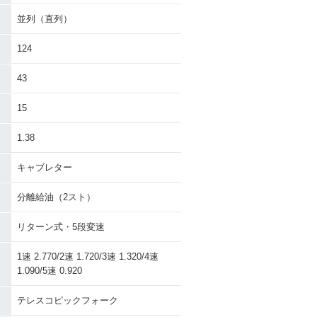
並列（直列）
124
43
15
1.38
キャブレター
分離給油（2スト）
リターン式・5段変速
1速 2.770/2速 1.720/3速 1.320/4速
1.090/5速 0.920
テレスコピックフォーク