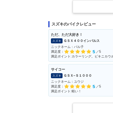
スズキのバイクレビュー
ただ、ただ大好き！
ＧＳＸ４００インパルス
スズキ
ニックネーム：パル子
5
満足度：
／5
満足ポイント:カラーリング。ビキニカウ
サイコー
ＧＳＸ−Ｓ１０００
スズキ
ニックネーム：ユウジ
5
満足度：
／5
満足ポイント:軽い！