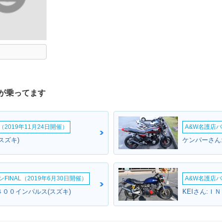
が乗ってます
2019年11月24日開催）
A&W名護店バ
スズキ)
ケンパーさん
INAL（2019年6月30日開催）
A&W名護店バ
４００インパルス(スズキ)
KEIさん:Ｉ