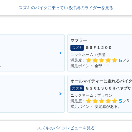
スズキのバイクに乗っている沖縄のライダーを見る
マフラー
ＧＳＦ１２００
スズキ
ニックネーム：伊禮
5
満足度：
／5
ル
満足ポイント:全部！！
オールマイティーに走れるバイ
ＧＳＸ１３００Ｒハヤブサ
スズキ
ニックネーム：ブラウン
5
満足度：
／5
満足ポイント:安定感がある。
スズキのバイクレビューを見る