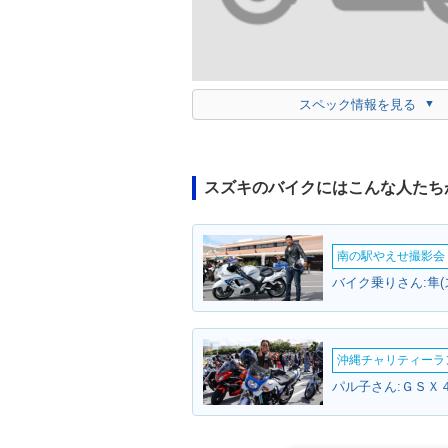
スペック情報を見る
スズキのバイクにはこんな人たち
南の駅やえせ撮影会（
バイク乗りさん:隼(
沖縄チャリティーランF
パル子さん:ＧＳＸ