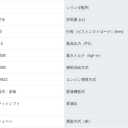
シリンダ配列
空冷
排気量 (cc)
3
行程（ピストンストローク）(mm)
.5
最高出力（PS）
500
最大トルク（kgf･m）
000
燃料供給方式
VM22
エンジン潤滑方式
湿式・多板
変速機形式
フットシフト
変速比
チェーン
懸架方式（前）